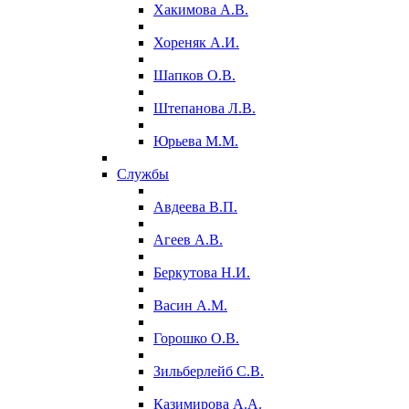
Хакимова А.В.
Хореняк А.И.
Шапков О.В.
Штепанова Л.В.
Юрьева М.М.
Службы
Авдеева В.П.
Агеев А.В.
Беркутова Н.И.
Васин А.М.
Горошко О.В.
Зильберлейб С.В.
Казимирова А.А.