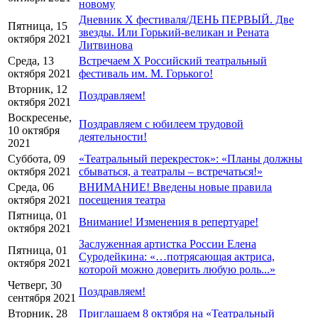
новому
Дневник X фестиваля/ДЕНЬ ПЕРВЫЙ. Две
Пятница, 15
звезды. Или Горький-великан и Рената
октября 2021
Литвинова
Среда, 13
Встречаем Х Российский театральный
октября 2021
фестиваль им. М. Горького!
Вторник, 12
Поздравляем!
октября 2021
Воскресенье,
Поздравляем с юбилеем трудовой
10 октября
деятельности!
2021
Суббота, 09
«Театральный перекресток»: «Планы должны
октября 2021
сбываться, а театралы – встречаться!»
Среда, 06
ВНИМАНИЕ! Введены новые правила
октября 2021
посещения театра
Пятница, 01
Внимание! Изменения в репертуаре!
октября 2021
Заслуженная артистка России Елена
Пятница, 01
Суродейкина: «…потрясающая актриса,
октября 2021
которой можно доверить любую роль...»
Четверг, 30
Поздравляем!
сентября 2021
Вторник, 28
Приглашаем 8 октября на «Театральный