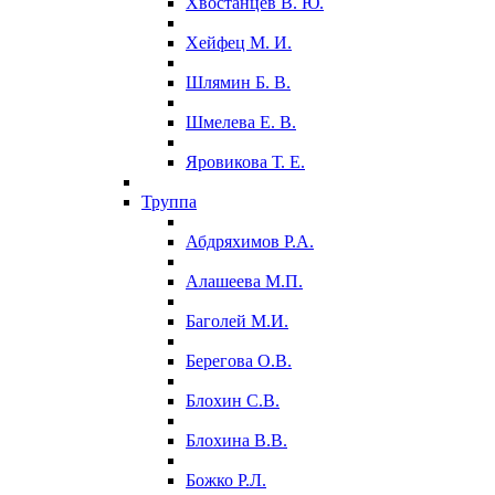
Хвостанцев В. Ю.
Хейфец М. И.
Шлямин Б. В.
Шмелева Е. В.
Яровикова Т. Е.
Труппа
Абдряхимов Р.А.
Алашеева М.П.
Баголей М.И.
Берегова О.В.
Блохин С.В.
Блохина В.В.
Божко Р.Л.