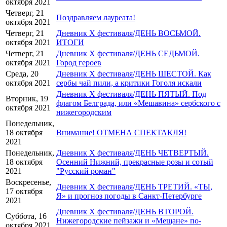
октября 2021
Четверг, 21
Поздравляем лауреата!
октября 2021
Четверг, 21
Дневник X фестиваля/ДЕНЬ ВОСЬМОЙ.
октября 2021
ИТОГИ
Четверг, 21
Дневник X фестиваля/ДЕНЬ СЕДЬМОЙ.
октября 2021
Город героев
Среда, 20
Дневник X фестиваля/ДЕНЬ ШЕСТОЙ. Как
октября 2021
сербы чай пили, а критики Гоголя искали
Дневник X фестиваля/ДЕНЬ ПЯТЫЙ. Под
Вторник, 19
флагом Белграда, или «Мешавина» сербского с
октября 2021
нижегородским
Понедельник,
18 октября
Внимание! ОТМЕНА СПЕКТАКЛЯ!
2021
Понедельник,
Дневник X фестиваля/ДЕНЬ ЧЕТВЕРТЫЙ.
18 октября
Осенний Нижний, прекрасные розы и сотый
2021
"Русский роман"
Воскресенье,
Дневник X фестиваля/ДЕНЬ ТРЕТИЙ. «ТЫ,
17 октября
Я» и прогноз погоды в Санкт-Петербурге
2021
Дневник X фестиваля/ДЕНЬ ВТОРОЙ.
Суббота, 16
Нижегородские пейзажи и «Мещане» по-
октября 2021