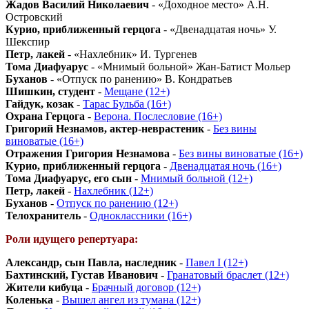
Жадов Василий Николаевич
- «Доходное место» А.Н.
Островский
Курио, приближенный герцога
- «Двенадцатая ночь» У.
Шекспир
Петр, лакей
- «Нахлебник» И. Тургенев
Тома Диафуарус
- «Мнимый больной» Жан-Батист Мольер
Буханов
- «Отпуск по ранению» В. Кондратьев
Шишкин, студент
-
Мещане (12+)
Гайдук, козак
-
Тарас Бульба (16+)
Охрана Герцога
-
Верона. Послесловие (16+)
Григорий Незнамов, актер-неврастеник
-
Без вины
виноватые (16+)
Отражения Григория Незнамова
-
Без вины виноватые (16+)
Курио, приближенный герцога
-
Двенадцатая ночь (16+)
Тома Диафуарус, его сын
-
Мнимый больной (12+)
Петр, лакей
-
Нахлебник (12+)
Буханов
-
Отпуск по ранению (12+)
Телохранитель
-
Одноклассники (16+)
Роли идущего репертуара:
Александр, сын Павла, наследник
-
Павел I (12+)
Бахтинский, Густав Иванович
-
Гранатовый браслет (12+)
Жители кибуца
-
Брачный договор (12+)
Коленька
-
Вышел ангел из тумана (12+)