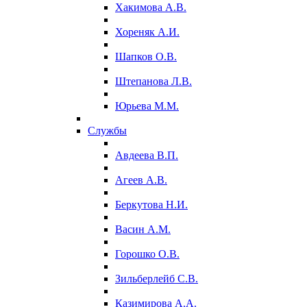
Хакимова А.В.
Хореняк А.И.
Шапков О.В.
Штепанова Л.В.
Юрьева М.М.
Службы
Авдеева В.П.
Агеев А.В.
Беркутова Н.И.
Васин А.М.
Горошко О.В.
Зильберлейб С.В.
Казимирова А.А.