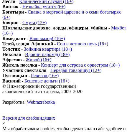
Лесли
-
Клинический случай (16+)
Винтик
-
Незнайка учится (6+)
Богатыри
-
Сказка о мертвой царевне и о семи богатырях
(6+)
Боярин
-
Смута (12+)
Шотландские дворяне, лорды, офицеры, убийцы
-
Макбет
(16+)
Комедиант
-
Ваш выход! (16+)
Тезей, герцог Афинский
-
Сон в летнюю ночь (16+)
Толстяк
-
Зойкина квартира (18+)
Николай
-
Вдовий пароход (18+)
Афремов
-
Живой (16+)
Житель поселка
-
Концерт для острова с оркестром (18+)
Участник спектакля
-
Передай товарищу! (12+)
Пуговицын
-
Ревизор (16+)
Василий
-
Бешеные деньги (16+)
© Нижегородский государственный
академический театр драмы, 2009–2020
Разработка:
Webrazrabotka
Версия для слабовидящих
×
Мы обрабатываем cookies, чтобы сделать наш сайт удобнее и