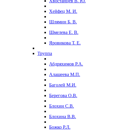
Хвостанцев В. Ю.
Хейфец М. И.
Шлямин Б. В.
Шмелева Е. В.
Яровикова Т. Е.
Труппа
Абдряхимов Р.А.
Алашеева М.П.
Баголей М.И.
Берегова О.В.
Блохин С.В.
Блохина В.В.
Божко Р.Л.