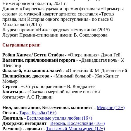
Нижегородской области, 2021 г.
Диплом «Творческая удача» и премия фестиваля «Премьеры
сезона» за мужской квартет артистов спектакля «Третья
правда, или История одного преступления» по пьесе О.
Михайловой (2015)
Лауреат премии «Нижегородская жемчужина» (2015)
Лауреат Премии-стипендии имени В. Соколоверова.
Сыгранные роли:
Робин Хапуга/ Бетти Стибри
- «Опера нищих» Джон Гей
Валентин, приближенный герцога
- «Двенадцатая ночь» У.
Шекспир
Фалалей, мальчишка-лакей
- «Опискин» Ф.М. Достоевский
Полицейские, доктора
- «Мнимый больной» Жан-Батист
Мольер
Сергей
- «Отпуск по ранению» В. Кондратьев
Богатырь
- «Сказка о мертвой царевне и о семи
богатырях» А.С.Пушкин
Нил, воспитанник Бессеменова, машинист
-
Мещане (12+)
Остап
-
Тарас Бульба (16+)
Лонгвиль
-
Бесплодные усилия любви (16+)
Джорджи, негоциант
-
Верона. Послесловие (16+)
Рамкопф - адвокат
-
Тот самый Мюнхгаузен (12+)