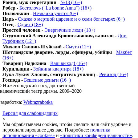
Ронни, муж секретарши
-
№13 (16+)
Робер
-
Бестолочь ("La bonne Anna") (16+)
Пилюлькин
-
Незнайка учится (6+)
Царь
-
Сказка о мертвой царевне и о семи богатырях (6+)
Отец
-
Сдвиг (18+)
Простой человек
-
Энергичные люди (18+)
Студзинский Александр Брониславович, капитан
-
Дни
Турбиных (12+)
Михаил Скопин-Шуйский
-
Смута (12+)
Шотландские дворяне, лорды, офицеры, убийцы
-
Макбет
(16+)
Товарищ Надькина
-
Ваш выход! (16+)
Курильщик
-
Зойкина квартира (18+)
Лука Лукич Хлопов, смотритель училищ
-
Ревизор (16+)
Господа
-
Бешеные деньги (16+)
© Нижегородский государственный
академический театр драмы, 2009–2020
Разработка:
Webrazrabotka
Версия для слабовидящих
×
Мы обрабатываем cookies, чтобы сделать наш сайт удобнее и
персонализированее для вас. Подробнее:
политика
использования «cookies»
и
«политики конфиденциальности»
.