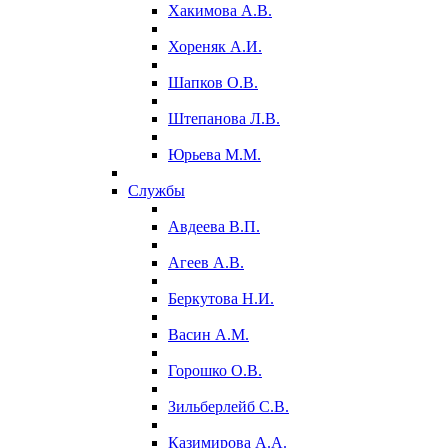
Хакимова А.В.
Хореняк А.И.
Шапков О.В.
Штепанова Л.В.
Юрьева М.М.
Службы
Авдеева В.П.
Агеев А.В.
Беркутова Н.И.
Васин А.М.
Горошко О.В.
Зильберлейб С.В.
Казимирова А.А.