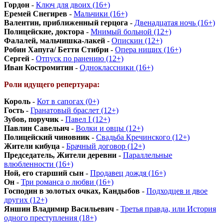
Гордон
-
Ключ для двоих (16+)
Еремей Снегирев
-
Мальчики (16+)
Валентин, приближенный герцога
-
Двенадцатая ночь (16+)
Полицейские, доктора
-
Мнимый больной (12+)
Фалалей, мальчишка-лакей
-
Опискин (12+)
Робин Хапуга/ Бетти Стибри
-
Опера нищих (16+)
Сергей
-
Отпуск по ранению (12+)
Иван Костромитин
-
Одноклассники (16+)
Роли идущего репертуара:
Король
-
Кот в сапогах (0+)
Гость
-
Гранатовый браслет (12+)
Зубов, поручик
-
Павел I (12+)
Павлин Савельич
-
Волки и овцы (12+)
Полицейский чиновник
-
Свадьба Кречинского (12+)
Жители кибуца
-
Брачный договор (12+)
Председатель, Жители деревни
-
Параллельные
влюбленности (16+)
Ной, его старший сын
-
Продавец дождя (16+)
Он
-
Три романса о любви (16+)
Господин в золотых очках, Кандыбов
-
Подходцев и двое
других (12+)
Яншин Владимир Васильевич
-
Третья правда, или История
одного преступления (18+)