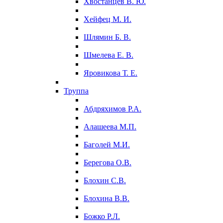
Хвостанцев В. Ю.
Хейфец М. И.
Шлямин Б. В.
Шмелева Е. В.
Яровикова Т. Е.
Труппа
Абдряхимов Р.А.
Алашеева М.П.
Баголей М.И.
Берегова О.В.
Блохин С.В.
Блохина В.В.
Божко Р.Л.