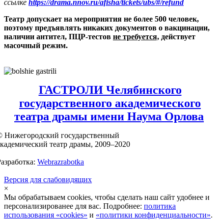
ссылке
https://drama.nnov.ru/afisha/tickets/ubs/#/refund
Театр допускает на мероприятия не более 500 человек,
поэтому предъявлять никаких документов о вакцинации,
наличии антител, ПЦР-тестов
не требуется,
действует
масочный режим.
ГАСТРОЛИ Челябинского
государственного академического
театра драмы имени Наума Орлова
© Нижегородский государственный
академический театр драмы, 2009–2020
Разработка:
Webrazrabotka
Версия для слабовидящих
×
Мы обрабатываем cookies, чтобы сделать наш сайт удобнее и
персонализированее для вас. Подробнее:
политика
использования «cookies»
и
«политики конфиденциальности»
.