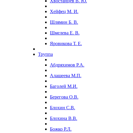
Хвостанцев В. Ю.
Хейфец М. И.
Шлямин Б. В.
Шмелева Е. В.
Яровикова Т. Е.
Труппа
Абдряхимов Р.А.
Алашеева М.П.
Баголей М.И.
Берегова О.В.
Блохин С.В.
Блохина В.В.
Божко Р.Л.