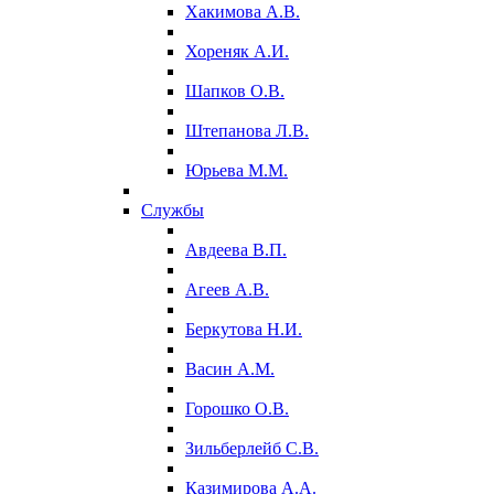
Хакимова А.В.
Хореняк А.И.
Шапков О.В.
Штепанова Л.В.
Юрьева М.М.
Службы
Авдеева В.П.
Агеев А.В.
Беркутова Н.И.
Васин А.М.
Горошко О.В.
Зильберлейб С.В.
Казимирова А.А.