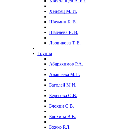
Хвостанцев В. Ю.
Хейфец М. И.
Шлямин Б. В.
Шмелева Е. В.
Яровикова Т. Е.
Труппа
Абдряхимов Р.А.
Алашеева М.П.
Баголей М.И.
Берегова О.В.
Блохин С.В.
Блохина В.В.
Божко Р.Л.