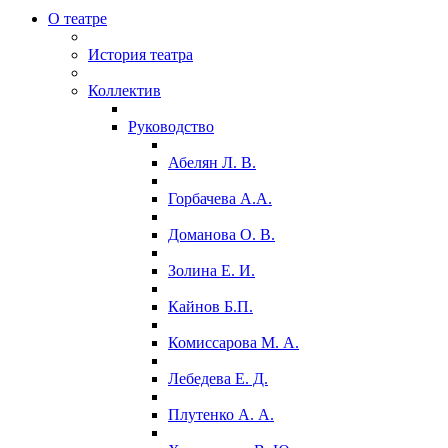
О театре
История театра
Коллектив
Руководство
Абелян Л. В.
Горбачева А.А.
Доманова О. В.
Золина Е. И.
Кайнов Б.П.
Комиссарова М. А.
Лебедева Е. Д.
Плутенко А. А.