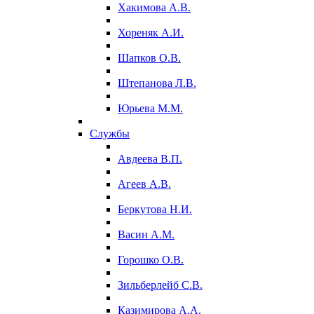
Хакимова А.В.
Хореняк А.И.
Шапков О.В.
Штепанова Л.В.
Юрьева М.М.
Службы
Авдеева В.П.
Агеев А.В.
Беркутова Н.И.
Васин А.М.
Горошко О.В.
Зильберлейб С.В.
Казимирова А.А.