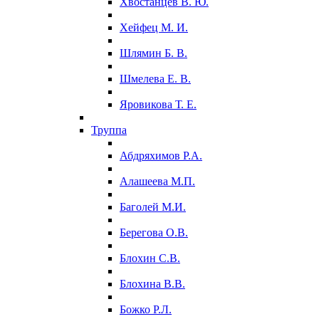
Хвостанцев В. Ю.
Хейфец М. И.
Шлямин Б. В.
Шмелева Е. В.
Яровикова Т. Е.
Труппа
Абдряхимов Р.А.
Алашеева М.П.
Баголей М.И.
Берегова О.В.
Блохин С.В.
Блохина В.В.
Божко Р.Л.