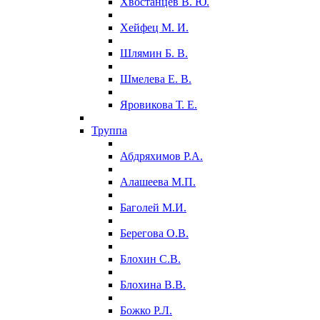
Хвостанцев В. Ю.
Хейфец М. И.
Шлямин Б. В.
Шмелева Е. В.
Яровикова Т. Е.
Труппа
Абдряхимов Р.А.
Алашеева М.П.
Баголей М.И.
Берегова О.В.
Блохин С.В.
Блохина В.В.
Божко Р.Л.