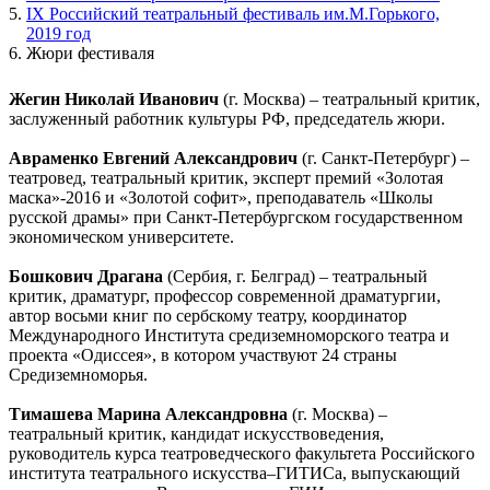
IX Российский театральный фестиваль им.М.Горького,
2019 год
Жюри фестиваля
Жегин Николай Иванович
(г. Москва) – театральный критик,
заслуженный работник культуры РФ, председатель жюри.
Авраменко Евгений Александрович
(г. Санкт-Петербург) –
театровед, театральный критик, эксперт премий «Золотая
маска»-2016 и «Золотой софит», преподаватель «Школы
русской драмы» при Санкт-Петербургском государственном
экономическом университете.
Бошкович Драгана
(Сербия, г. Белград) – театральный
критик, драматург, профессор современной драматургии,
автор восьми книг по сербскому театру, координатор
Международного Института средиземноморского театра и
проекта «Одиссея», в котором участвуют 24 страны
Средиземноморья.
Тимашева Марина Александровна
(г. Москва) –
театральный критик, кандидат искусствоведения,
руководитель курса театроведческого факультета Российского
института театрального искусства–ГИТИСа, выпускающий