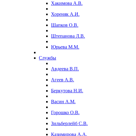
Хакимова А.В.
Хореняк А.И.
Шапков О.В.
Штепанова Л.В.
Юрьева М.М.
Службы
Авдеева В.П.
Агеев А.В.
Беркутова Н.И.
Васин А.М.
Горошко О.В.
Зильберлейб С.В.
Казимирова А.А.