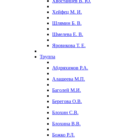
Хвостанцев В. Ю.
Хейфец М. И.
Шлямин Б. В.
Шмелева Е. В.
Яровикова Т. Е.
Труппа
Абдряхимов Р.А.
Алашеева М.П.
Баголей М.И.
Берегова О.В.
Блохин С.В.
Блохина В.В.
Божко Р.Л.