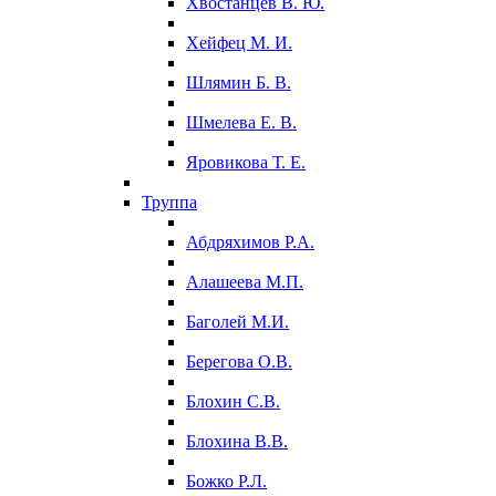
Хвостанцев В. Ю.
Хейфец М. И.
Шлямин Б. В.
Шмелева Е. В.
Яровикова Т. Е.
Труппа
Абдряхимов Р.А.
Алашеева М.П.
Баголей М.И.
Берегова О.В.
Блохин С.В.
Блохина В.В.
Божко Р.Л.