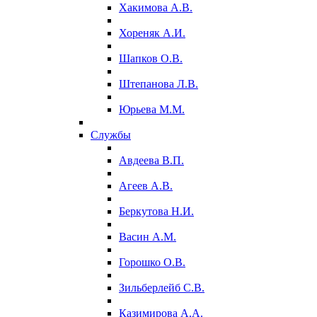
Хакимова А.В.
Хореняк А.И.
Шапков О.В.
Штепанова Л.В.
Юрьева М.М.
Службы
Авдеева В.П.
Агеев А.В.
Беркутова Н.И.
Васин А.М.
Горошко О.В.
Зильберлейб С.В.
Казимирова А.А.