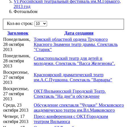
VI Российский театральный фестиваль им.М.Горького,
2013 год
Фотоальбом
Кол-во строк:
Заголовок
Дата создания
Понедельник,
Томский областной ордена Трудового
28 октября
Красного Знамени театр драмы. Спектакль
2013
"Старик"
Понедельник,
Севастопольский театр для детей и
28 октября
молодежи. Спектакль "Васса Железнова".
2013
Воскресенье,
Красноярский драматический театр
27 октября
им.А.С.Пушкина. Спектакль "Варвары"
2013
Воскресенье,
ОКТ/Вильнюсский Городской Театр.
27 октября
Спектакль "На дне"и обсуждение
2013
Среда, 23
Обсуждение спектакля "Чудаки" Московского
октября 2013
академическоо театра им.Вл.Маяковского
Четверг, 17
Пресс-конференция с ОКТ/Городским
октября 2013
театром Вильнюса