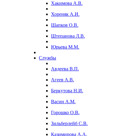
Хакимова А.В.
Хореняк А.И.
Шапков О.В.
Штепанова Л.В.
Юрьева М.М.
Службы
Авдеева В.П.
Агеев А.В.
Беркутова Н.И.
Васин А.М.
Горошко О.В.
Зильберлейб С.В.
Казимирова А.А.