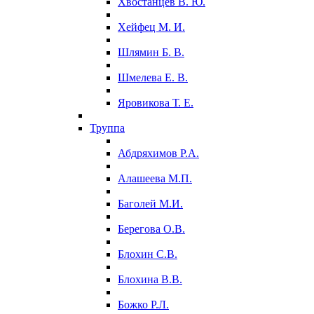
Хвостанцев В. Ю.
Хейфец М. И.
Шлямин Б. В.
Шмелева Е. В.
Яровикова Т. Е.
Труппа
Абдряхимов Р.А.
Алашеева М.П.
Баголей М.И.
Берегова О.В.
Блохин С.В.
Блохина В.В.
Божко Р.Л.