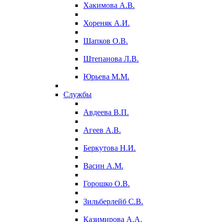
Хакимова А.В.
Хореняк А.И.
Шапков О.В.
Штепанова Л.В.
Юрьева М.М.
Службы
Авдеева В.П.
Агеев А.В.
Беркутова Н.И.
Васин А.М.
Горошко О.В.
Зильберлейб С.В.
Казимирова А.А.