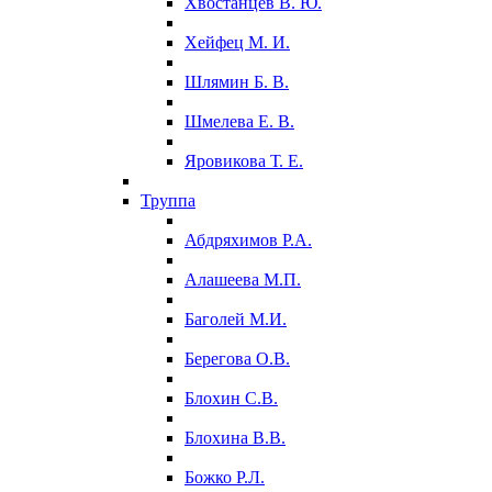
Хвостанцев В. Ю.
Хейфец М. И.
Шлямин Б. В.
Шмелева Е. В.
Яровикова Т. Е.
Труппа
Абдряхимов Р.А.
Алашеева М.П.
Баголей М.И.
Берегова О.В.
Блохин С.В.
Блохина В.В.
Божко Р.Л.