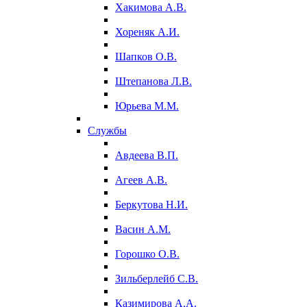
Хакимова А.В.
Хореняк А.И.
Шапков О.В.
Штепанова Л.В.
Юрьева М.М.
Службы
Авдеева В.П.
Агеев А.В.
Беркутова Н.И.
Васин А.М.
Горошко О.В.
Зильберлейб С.В.
Казимирова А.А.