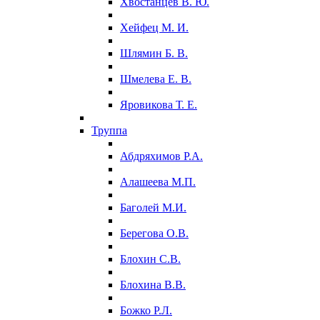
Хвостанцев В. Ю.
Хейфец М. И.
Шлямин Б. В.
Шмелева Е. В.
Яровикова Т. Е.
Труппа
Абдряхимов Р.А.
Алашеева М.П.
Баголей М.И.
Берегова О.В.
Блохин С.В.
Блохина В.В.
Божко Р.Л.