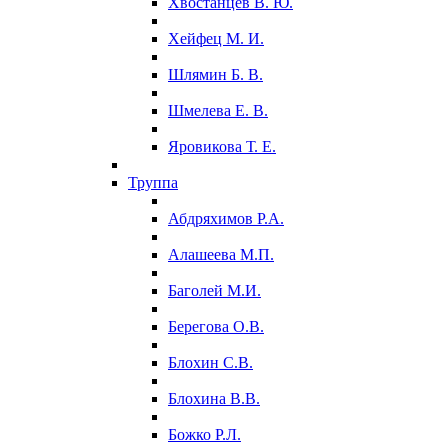
Хвостанцев В. Ю.
Хейфец М. И.
Шлямин Б. В.
Шмелева Е. В.
Яровикова Т. Е.
Труппа
Абдряхимов Р.А.
Алашеева М.П.
Баголей М.И.
Берегова О.В.
Блохин С.В.
Блохина В.В.
Божко Р.Л.