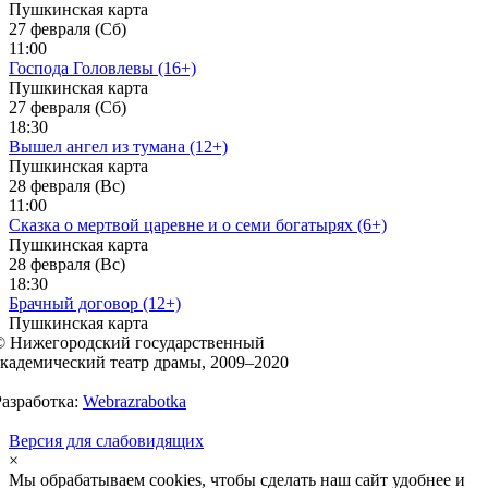
Пушкинская карта
27 февраля (Сб)
11:00
Господа Головлевы (16+)
Пушкинская карта
27 февраля (Сб)
18:30
Вышел ангел из тумана (12+)
Пушкинская карта
28 февраля (Вс)
11:00
Сказка о мертвой царевне и о семи богатырях (6+)
Пушкинская карта
28 февраля (Вс)
18:30
Брачный договор (12+)
Пушкинская карта
© Нижегородский государственный
академический театр драмы, 2009–2020
Разработка:
Webrazrabotka
Версия для слабовидящих
×
Мы обрабатываем cookies, чтобы сделать наш сайт удобнее и