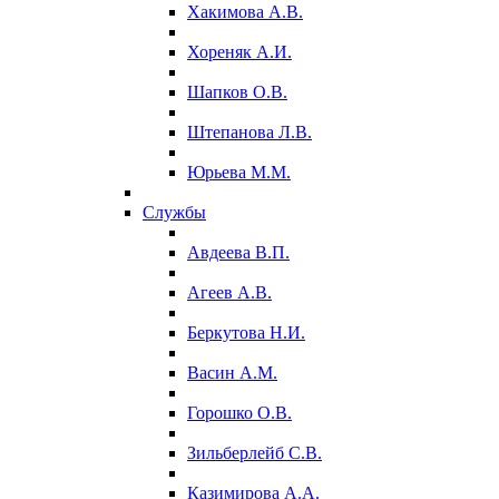
Хакимова А.В.
Хореняк А.И.
Шапков О.В.
Штепанова Л.В.
Юрьева М.М.
Службы
Авдеева В.П.
Агеев А.В.
Беркутова Н.И.
Васин А.М.
Горошко О.В.
Зильберлейб С.В.
Казимирова А.А.