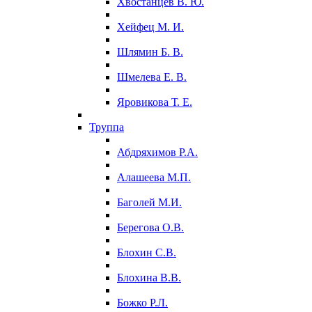
Хвостанцев В. Ю.
Хейфец М. И.
Шлямин Б. В.
Шмелева Е. В.
Яровикова Т. Е.
Труппа
Абдряхимов Р.А.
Алашеева М.П.
Баголей М.И.
Берегова О.В.
Блохин С.В.
Блохина В.В.
Божко Р.Л.