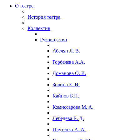
О театре
История театра
Коллектив
Руководство
Абелян Л. В.
Горбачева А.А.
Доманова О. В.
Золина Е. И.
Кайнов Б.П.
Комиссарова М. А.
Лебедева Е. Д.
Плутенко А. А.