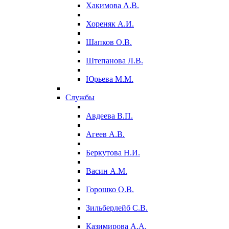
Хакимова А.В.
Хореняк А.И.
Шапков О.В.
Штепанова Л.В.
Юрьева М.М.
Службы
Авдеева В.П.
Агеев А.В.
Беркутова Н.И.
Васин А.М.
Горошко О.В.
Зильберлейб С.В.
Казимирова А.А.