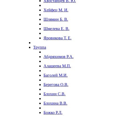
Хвостанцев В. Ю.
Хейфец М. И.
Шлямин Б. В.
Шмелева Е. В.
Яровикова Т. Е.
Труппа
Абдряхимов Р.А.
Алашеева М.П.
Баголей М.И.
Берегова О.В.
Блохин С.В.
Блохина В.В.
Божко Р.Л.