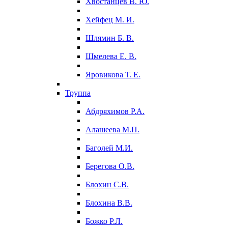
Хвостанцев В. Ю.
Хейфец М. И.
Шлямин Б. В.
Шмелева Е. В.
Яровикова Т. Е.
Труппа
Абдряхимов Р.А.
Алашеева М.П.
Баголей М.И.
Берегова О.В.
Блохин С.В.
Блохина В.В.
Божко Р.Л.