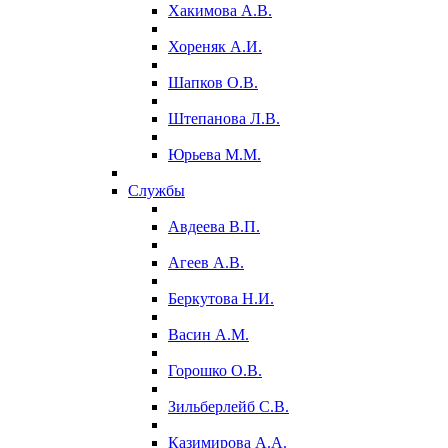
Хакимова А.В.
Хореняк А.И.
Шапков О.В.
Штепанова Л.В.
Юрьева М.М.
Службы
Авдеева В.П.
Агеев А.В.
Беркутова Н.И.
Васин А.М.
Горошко О.В.
Зильберлейб С.В.
Казимирова А.А.