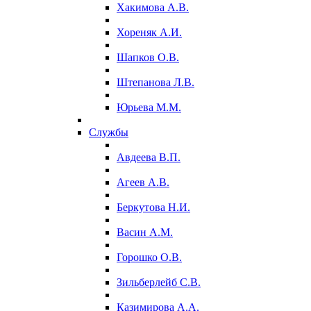
Хакимова А.В.
Хореняк А.И.
Шапков О.В.
Штепанова Л.В.
Юрьева М.М.
Службы
Авдеева В.П.
Агеев А.В.
Беркутова Н.И.
Васин А.М.
Горошко О.В.
Зильберлейб С.В.
Казимирова А.А.