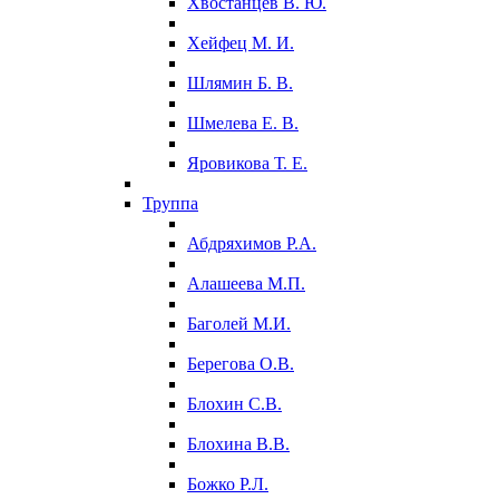
Хвостанцев В. Ю.
Хейфец М. И.
Шлямин Б. В.
Шмелева Е. В.
Яровикова Т. Е.
Труппа
Абдряхимов Р.А.
Алашеева М.П.
Баголей М.И.
Берегова О.В.
Блохин С.В.
Блохина В.В.
Божко Р.Л.