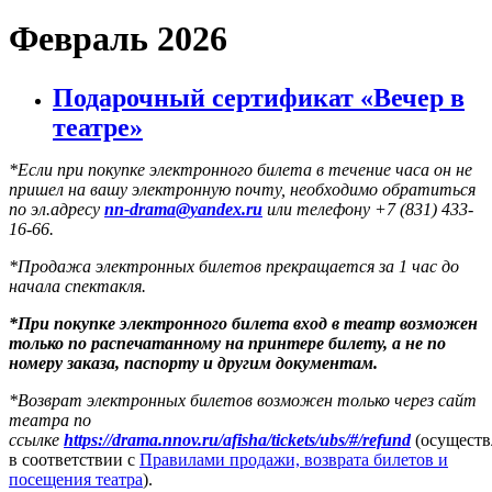
Февраль 2026
Подарочный сертификат «Вечер в
театре»
*Если при покупке электронного билета в течение часа он не
пришел на вашу электронную почту, необходимо обратиться
по эл.адресу
nn-drama@yandex.ru
или телефону +7 (831) 433-
16-66.
*Продажа электронных билетов прекращается за 1 час до
начала спектакля.
*
При покупке электронного
билета вход в театр возможен
только по распечатанному на принтере билету
, а не по
номеру заказа, паспорту и другим документам.
*Возврат электронных билетов возможен только через сайт
театра по
ссылке
https://drama.nnov.ru/afisha/tickets/ubs/#/refund
(осуществ
в соответствии с
Правилами продажи, возврата билетов и
посещения театра
).