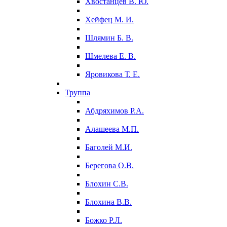
Хвостанцев В. Ю.
Хейфец М. И.
Шлямин Б. В.
Шмелева Е. В.
Яровикова Т. Е.
Труппа
Абдряхимов Р.А.
Алашеева М.П.
Баголей М.И.
Берегова О.В.
Блохин С.В.
Блохина В.В.
Божко Р.Л.