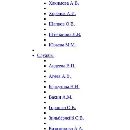
Хакимова А.В.
Хореняк А.И.
Шапков О.В.
Штепанова Л.В.
Юрьева М.М.
Службы
Авдеева В.П.
Агеев А.В.
Беркутова Н.И.
Васин А.М.
Горошко О.В.
Зильберлейб С.В.
Казимирова А.А.