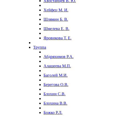
Хвостанцев В. Ю.
Хейфец М. И.
Шлямин Б. В.
Шмелева Е. В.
Яровикова Т. Е.
Труппа
Абдряхимов Р.А.
Алашеева М.П.
Баголей М.И.
Берегова О.В.
Блохин С.В.
Блохина В.В.
Божко Р.Л.