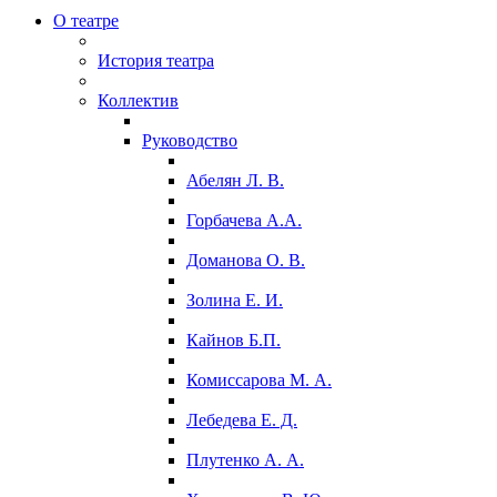
О театре
История театра
Коллектив
Руководство
Абелян Л. В.
Горбачева А.А.
Доманова О. В.
Золина Е. И.
Кайнов Б.П.
Комиссарова М. А.
Лебедева Е. Д.
Плутенко А. А.