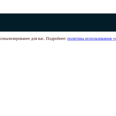
рсонализированее для вас. Подробнее:
политика использования «c
олнительные настройки cookies в браузерах