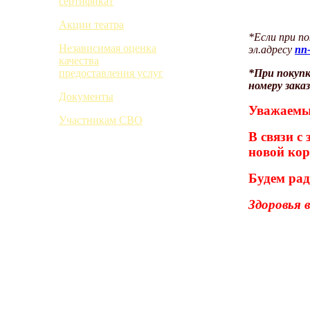
сертификат
Акции театра
*Если при п
Независимая оценка
эл.адресу
nn
качества
*
При покуп
предоставления услуг
номеру зака
Документы
Уважаемы
Участникам СВО
В связи с
новой ко
Будем рад
Здоровья 