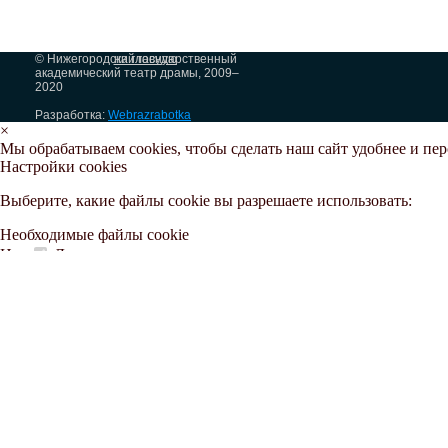
© Нижегородский государственный
на главную
академический театр драмы, 2009–
2020
Разработка:
Webrazrabotka
×
Мы обрабатываем cookies, чтобы сделать наш сайт удобнее и пе
Настройки cookies
Выберите, какие файлы cookie вы разрешаете использовать:
Необходимые файлы cookie
Нет
Да
Функциональные файлы cookie
Нет
Да
Аналитические файлы cookie
Нет
Да
Маркетинговые файлы cookie
Нет
Да
Принять все
Отклонить все
Для самостоятельной настройки ознакомьтесь с инструкцией
Доп