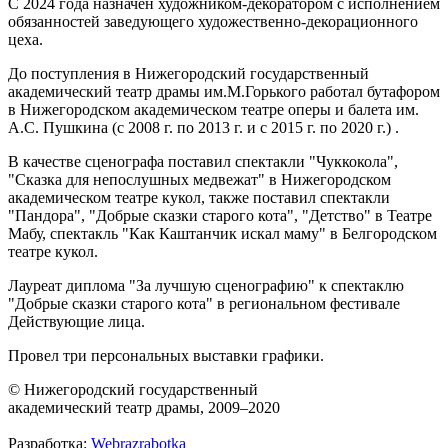
С 2024 года назначен художником-декоратором с исполнением
обязанностей заведующего художественно-декорационного
цеха.
До поступления в Нижегородский государственный
академический театр драмы им.М.Горького работал бутафором
в Нижегородском академическом театре оперы и балета им.
А.С. Пушкина (с 2008 г. по 2013 г. и с 2015 г. по 2020 г.) .
В качестве сценографа поставил спектакли "Чуккокола",
"Сказка для непослушных медвежат" в Нижегородском
академическом театре кукол, также поставил спектакли
"Пандора", "Добрые сказки старого кота", "Детство" в Театре
Мабу, спектакль "Как Каштанчик искал маму" в Белгородском
театре кукол.
Лауреат диплома "За лучшую сценографию" к спектаклю
"Добрые сказки старого кота" в региональном фестивале
Действующие лица.
Провел три персональных выставки графики.
© Нижегородский государственный
академический театр драмы, 2009–2020
Разработка:
Webrazrabotka