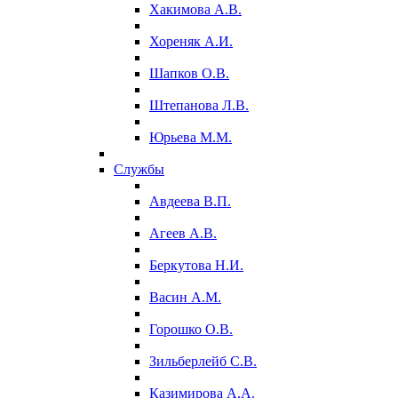
Хакимова А.В.
Хореняк А.И.
Шапков О.В.
Штепанова Л.В.
Юрьева М.М.
Службы
Авдеева В.П.
Агеев А.В.
Беркутова Н.И.
Васин А.М.
Горошко О.В.
Зильберлейб С.В.
Казимирова А.А.