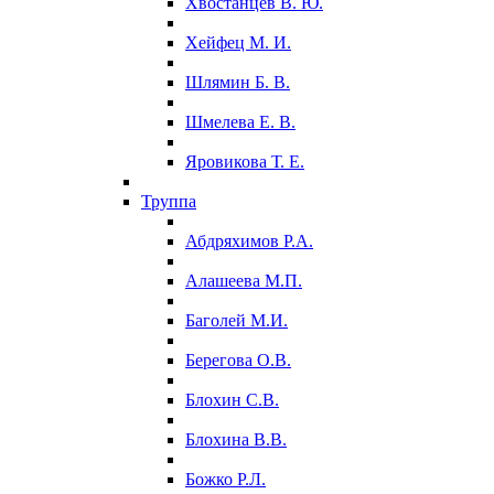
Хвостанцев В. Ю.
Хейфец М. И.
Шлямин Б. В.
Шмелева Е. В.
Яровикова Т. Е.
Труппа
Абдряхимов Р.А.
Алашеева М.П.
Баголей М.И.
Берегова О.В.
Блохин С.В.
Блохина В.В.
Божко Р.Л.