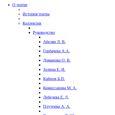
О театре
История театра
Коллектив
Руководство
Абелян Л. В.
Горбачева А.А.
Доманова О. В.
Золина Е. И.
Кайнов Б.П.
Комиссарова М. А.
Лебедева Е. Д.
Плутенко А. А.