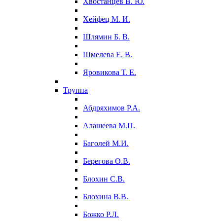
Хвостанцев В. Ю.
Хейфец М. И.
Шлямин Б. В.
Шмелева Е. В.
Яровикова Т. Е.
Труппа
Абдряхимов Р.А.
Алашеева М.П.
Баголей М.И.
Берегова О.В.
Блохин С.В.
Блохина В.В.
Божко Р.Л.