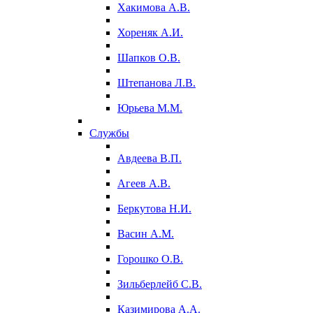
Хакимова А.В.
Хореняк А.И.
Шапков О.В.
Штепанова Л.В.
Юрьева М.М.
Службы
Авдеева В.П.
Агеев А.В.
Беркутова Н.И.
Васин А.М.
Горошко О.В.
Зильберлейб С.В.
Казимирова А.А.