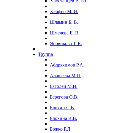
Хвостанцев В. Ю.
Хейфец М. И.
Шлямин Б. В.
Шмелева Е. В.
Яровикова Т. Е.
Труппа
Абдряхимов Р.А.
Алашеева М.П.
Баголей М.И.
Берегова О.В.
Блохин С.В.
Блохина В.В.
Божко Р.Л.