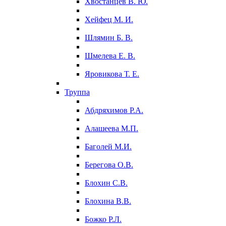
Хвостанцев В. Ю.
Хейфец М. И.
Шлямин Б. В.
Шмелева Е. В.
Яровикова Т. Е.
Труппа
Абдряхимов Р.А.
Алашеева М.П.
Баголей М.И.
Берегова О.В.
Блохин С.В.
Блохина В.В.
Божко Р.Л.