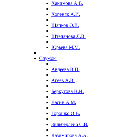
Хакимова А.В.
Хореняк А.И.
Шапков О.В.
Штепанова Л.В.
Юрьева М.М.
Службы
Авдеева В.П.
Агеев А.В.
Беркутова Н.И.
Васин А.М.
Горошко О.В.
Зильберлейб С.В.
Казимирова А.А.