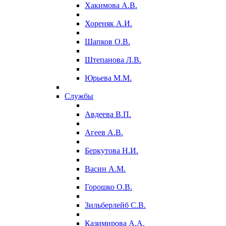
Хакимова А.В.
Хореняк А.И.
Шапков О.В.
Штепанова Л.В.
Юрьева М.М.
Службы
Авдеева В.П.
Агеев А.В.
Беркутова Н.И.
Васин А.М.
Горошко О.В.
Зильберлейб С.В.
Казимирова А.А.