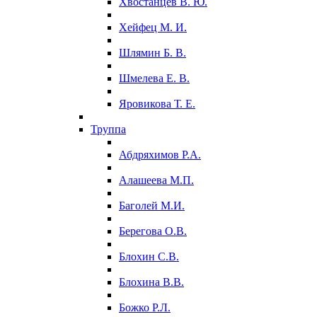
Хвостанцев В. Ю.
Хейфец М. И.
Шлямин Б. В.
Шмелева Е. В.
Яровикова Т. Е.
Труппа
Абдряхимов Р.А.
Алашеева М.П.
Баголей М.И.
Берегова О.В.
Блохин С.В.
Блохина В.В.
Божко Р.Л.