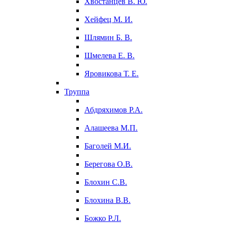
Хвостанцев В. Ю.
Хейфец М. И.
Шлямин Б. В.
Шмелева Е. В.
Яровикова Т. Е.
Труппа
Абдряхимов Р.А.
Алашеева М.П.
Баголей М.И.
Берегова О.В.
Блохин С.В.
Блохина В.В.
Божко Р.Л.