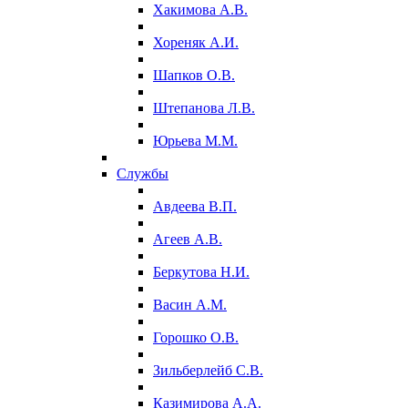
Хакимова А.В.
Хореняк А.И.
Шапков О.В.
Штепанова Л.В.
Юрьева М.М.
Службы
Авдеева В.П.
Агеев А.В.
Беркутова Н.И.
Васин А.М.
Горошко О.В.
Зильберлейб С.В.
Казимирова А.А.