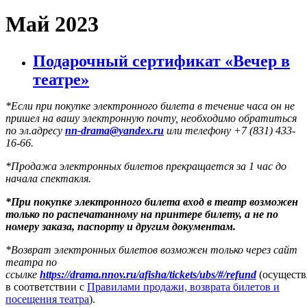
Май 2023
Подарочный сертификат «Вечер в
театре»
*Если при покупке электронного билета в течение часа он не
пришел на вашу электронную почту, необходимо обратиться
по эл.адресу
nn-drama@yandex.ru
или телефону +7 (831) 433-
16-66.
*Продажа электронных билетов прекращается за 1 час до
начала спектакля.
*
При покупке электронного
билета вход в театр возможен
только по распечатанному на принтере билету
, а не по
номеру заказа, паспорту и другим документам.
*Возврат электронных билетов возможен только через сайт
театра по
ссылке
https://drama.nnov.ru/afisha/tickets/ubs/#/refund
(осуществ
в соответствии с
Правилами продажи, возврата билетов и
посещения театра
).