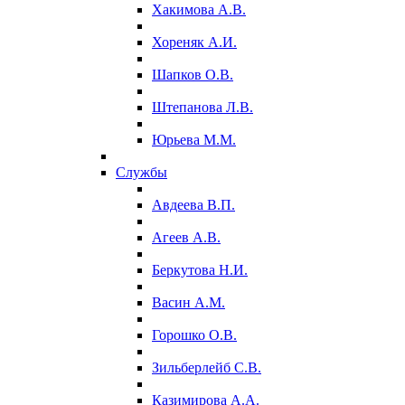
Хакимова А.В.
Хореняк А.И.
Шапков О.В.
Штепанова Л.В.
Юрьева М.М.
Службы
Авдеева В.П.
Агеев А.В.
Беркутова Н.И.
Васин А.М.
Горошко О.В.
Зильберлейб С.В.
Казимирова А.А.