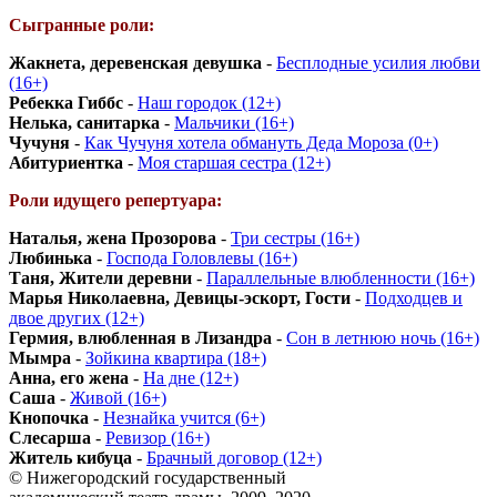
Сыгранные роли:
Жакнета, деревенская девушка
-
Бесплодные усилия любви
(16+)
Ребекка Гиббс
-
Наш городок (12+)
Нелька, санитарка
-
Мальчики (16+)
Чучуня
-
Как Чучуня хотела обмануть Деда Мороза (0+)
Абитуриентка
-
Моя старшая сестра (12+)
Роли идущего репертуара:
Наталья, жена Прозорова
-
Три сестры (16+)
Любинька
-
Господа Головлевы (16+)
Таня, Жители деревни
-
Параллельные влюбленности (16+)
Марья Николаевна, Девицы-эскорт, Гости
-
Подходцев и
двое других (12+)
Гермия, влюбленная в Лизандра
-
Сон в летнюю ночь (16+)
Мымра
-
Зойкина квартира (18+)
Анна, его жена
-
На дне (12+)
Саша
-
Живой (16+)
Кнопочка
-
Незнайка учится (6+)
Слесарша
-
Ревизор (16+)
Житель кибуца
-
Брачный договор (12+)
© Нижегородский государственный