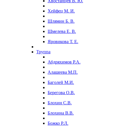
Хвостанцев В. Ю.
Хейфец М. И.
Шлямин Б. В.
Шмелева Е. В.
Яровикова Т. Е.
Труппа
Абдряхимов Р.А.
Алашеева М.П.
Баголей М.И.
Берегова О.В.
Блохин С.В.
Блохина В.В.
Божко Р.Л.