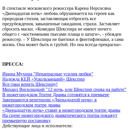
В спектакле московского режиссера Карена Нерсисяна
«Двенадцатая ночь» любовь обрушивается на героев как
природная стихия, заставляющая отбросить все
предубеждения, завышенные ожидания, страхи. Заставляет
сбросить маски. «Комедии Шекспира не имеют ничего
общего с «костюмными пьесами плаща и шпаги», - убежден
режиссер. – У Шекспира не бантики и финтифлюшки, а сама
жизнь. Она может быть и грубой. Но она всегда прекрасна».
ПРЕССА:
Ирина Мухина "Ненапрасные усилия любви"
Надежда КЕЙ «Ускользающий» Шекспир
Все-таки верить Шекспиру!
Михаил Висилицкий "12 ночь, или Шекспир снова на работе"
В нижегородском Театре Драмы готовятся к премьере
Завершаются репетиции «Двенадцатой ночи» в
нижегородском театре драмы
«Двенадцатую ночь» ставят в нижегородском театре драмы
На сцене нижегородского драматического театра покажут
премьерную постановку
Действующие лица и исполнители: