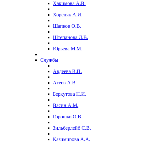
Хакимова А.В.
Хореняк А.И.
Шапков О.В.
Штепанова Л.В.
Юрьева М.М.
Службы
Авдеева В.П.
Агеев А.В.
Беркутова Н.И.
Васин А.М.
Горошко О.В.
Зильберлейб С.В.
Казимирова А.А.