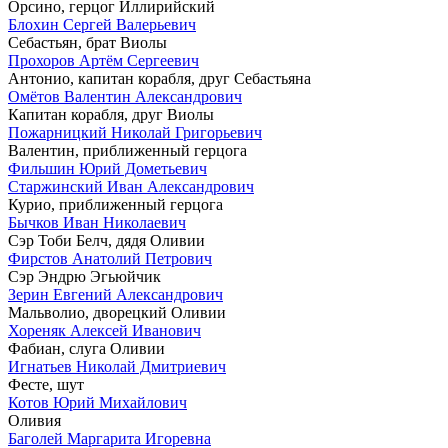
Орсино, герцог Иллирийский
Блохин Сергей Валерьевич
Себастьян, брат Виолы
Прохоров Артём Сергеевич
Антонио, капитан корабля, друг Себастьяна
Омётов Валентин Александрович
Капитан корабля, друг Виолы
Пожарницкий Николай Григорьевич
Валентин, приближенный герцога
Фильшин Юрий Дометьевич
Старжинский Иван Александрович
Курио, приближенный герцога
Бычков Иван Николаевич
Сэр Тоби Белч, дядя Оливии
Фирстов Анатолий Петрович
Сэр Эндрю Эгьюйчик
Зерин Евгений Александрович
Мальволио, дворецкий Оливии
Хореняк Алексей Иванович
Фабиан, слуга Оливии
Игнатьев Николай Дмитриевич
Фесте, шут
Котов Юрий Михайлович
Оливия
Баголей Маргарита Игоревна