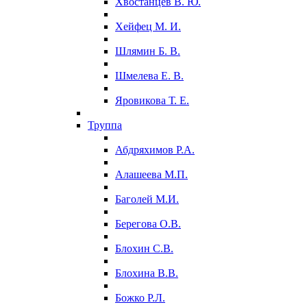
Хвостанцев В. Ю.
Хейфец М. И.
Шлямин Б. В.
Шмелева Е. В.
Яровикова Т. Е.
Труппа
Абдряхимов Р.А.
Алашеева М.П.
Баголей М.И.
Берегова О.В.
Блохин С.В.
Блохина В.В.
Божко Р.Л.