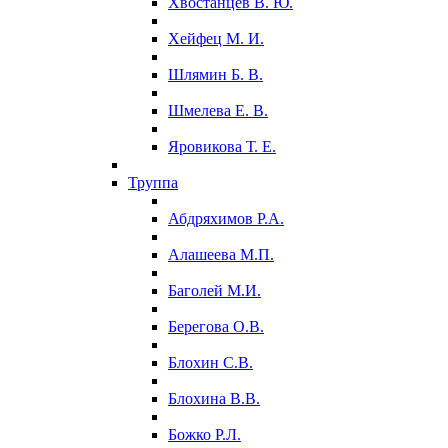
Хвостанцев В. Ю.
Хейфец М. И.
Шлямин Б. В.
Шмелева Е. В.
Яровикова Т. Е.
Труппа
Абдряхимов Р.А.
Алашеева М.П.
Баголей М.И.
Берегова О.В.
Блохин С.В.
Блохина В.В.
Божко Р.Л.