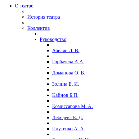
О театре
История театра
Коллектив
Руководство
Абелян Л. В.
Горбачева А.А.
Доманова О. В.
Золина Е. И.
Кайнов Б.П.
Комиссарова М. А.
Лебедева Е. Д.
Плутенко А. А.