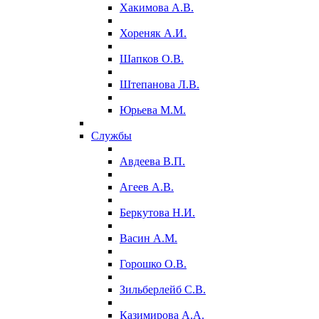
Хакимова А.В.
Хореняк А.И.
Шапков О.В.
Штепанова Л.В.
Юрьева М.М.
Службы
Авдеева В.П.
Агеев А.В.
Беркутова Н.И.
Васин А.М.
Горошко О.В.
Зильберлейб С.В.
Казимирова А.А.