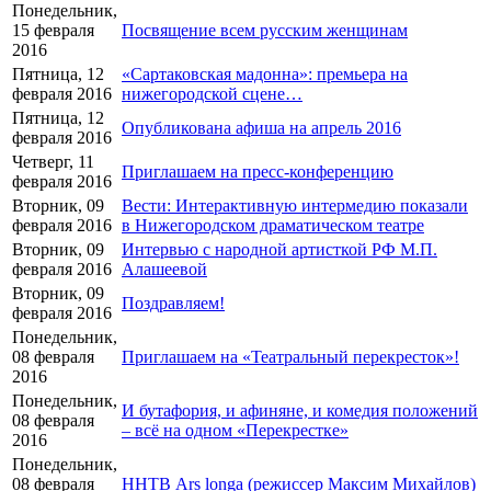
Понедельник,
15 февраля
Посвящение всем русским женщинам
2016
Пятница, 12
«Сартаковская мадонна»: премьера на
февраля 2016
нижегородской сцене…
Пятница, 12
Опубликована афиша на апрель 2016
февраля 2016
Четверг, 11
Приглашаем на пресс-конференцию
февраля 2016
Вторник, 09
Вести: Интерактивную интермедию показали
февраля 2016
в Нижегородском драматическом театре
Вторник, 09
Интервью с народной артисткой РФ М.П.
февраля 2016
Алашеевой
Вторник, 09
Поздравляем!
февраля 2016
Понедельник,
08 февраля
Приглашаем на «Театральный перекресток»!
2016
Понедельник,
И бутафория, и афиняне, и комедия положений
08 февраля
– всё на одном «Перекрестке»
2016
Понедельник,
08 февраля
ННТВ Ars longa (режиссер Максим Михайлов)