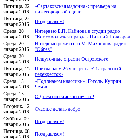
Пятница, 22
«Сартаковская мадонна»: премьера на
января 2016
нижегородской сцене…
Пятница, 22
Поздравляем!
января 2016
Среда, 20
Интервью Б.П. Кайнова в студии радио
января 2016
"Комсомольская правда - Нижний Новгород"
Среда, 20
Интервью режиссера М. Михайлова радио
января 2016
"Образ"
Среда, 20
Нешуточные страсти Островского
января 2016
Пятница, 15
Приглашаем 26 января на «Театральный
января 2016
перекресток»
Среда, 13
«Под знаком классики»: Гоголь, Куприн,
января 2016
Чехов…
Среда, 13
С Днем российской печати!
января 2016
Вторник, 12
Счастье делать добро
января 2016
Суббота, 09
Поздравляем!
января 2016
Пятница, 08
Поздравляем!
января 2016