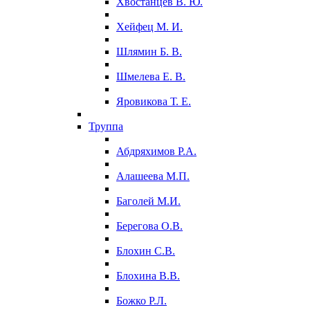
Хвостанцев В. Ю.
Хейфец М. И.
Шлямин Б. В.
Шмелева Е. В.
Яровикова Т. Е.
Труппа
Абдряхимов Р.А.
Алашеева М.П.
Баголей М.И.
Берегова О.В.
Блохин С.В.
Блохина В.В.
Божко Р.Л.