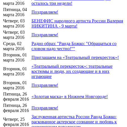
марта 2016
осталось три недели!
Пятница, 04
Поздравляем!
марта 2016
Четверг, 03
БЕНЕФИС народного артиста России Валерия
марта 2016
НИКИТИНА - 9 марта!
Четверг, 03
Поздравляем!
марта 2016
Среда, 02
Радио образ: "Раида Божко: "Обращаться со
марта 2016
словом надо честно!""
Вторник, 01
Приглашаем на «Театральный перекресток»!
марта 2016
«Театральный перекресток»: театральные
Вторник, 01
костюмы и люди, их создающие и в них
марта 2016
играющие
Вторник, 01
Поздравляем!
марта 2016
Пятница, 26
«Золотая маска» в Нижнем Новгороде!
февраля 2016
Пятница, 26
Поздравляем!
февраля 2016
Заслуженная артистка России Раида Божко:
Четверг, 25
раскованное актерское сознание и любовь к
февраля 2016
сценическим парадоксам