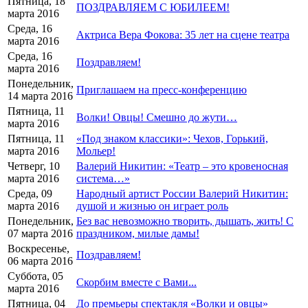
Пятница, 18
ПОЗДРАВЛЯЕМ С ЮБИЛЕЕМ!
марта 2016
Среда, 16
Актриса Вера Фокова: 35 лет на сцене театра
марта 2016
Среда, 16
Поздравляем!
марта 2016
Понедельник,
Приглашаем на пресс-конференцию
14 марта 2016
Пятница, 11
Волки! Овцы! Смешно до жути…
марта 2016
Пятница, 11
«Под знаком классики»: Чехов, Горький,
марта 2016
Мольер!
Четверг, 10
Валерий Никитин: «Театр – это кровеносная
марта 2016
система…»
Среда, 09
Народный артист России Валерий Никитин:
марта 2016
душой и жизнью он играет роль
Понедельник,
Без вас невозможно творить, дышать, жить! С
07 марта 2016
праздником, милые дамы!
Воскресенье,
Поздравляем!
06 марта 2016
Суббота, 05
Скорбим вместе с Вами...
марта 2016
Пятница, 04
До премьеры спектакля «Волки и овцы»