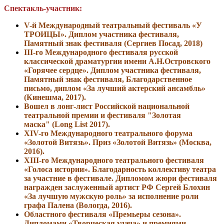
Спектакль-участник
:
V-й Международный театральный фестиваль «У
ТРОИЦЫ». Диплом участника фестиваля,
Памятный знак фестиваля
(Сергиев Посад, 2018)
III-го Международного фестиваля русской
классической драматургии имени А.Н.Островского
«Горячее сердце». Диплом участника фестиваля,
Памятный знак фестиваля, Благодарственное
письмо, диплом
«За лучший актерский ансамбль»
(Кинешма, 2017).
Вошел в лонг-лист Российской национальной
театральной премии и фестиваля "Золотая
маска" (Long List 2017).
ХIV-го Международного театрального форума
«Золотой Витязь». Приз «Золотой Витязь» (Москва,
2016).
XIII-го Международного театрального фестиваля
«Голоса истории». Благодарность коллективу театра
за участние в фестивале. Дипломом жюри фестиваля
награжден заслуженный артист РФ Сергей Блохин
«За лучшую мужскую роль» за исполнение роли
графа Палена (Вологда, 2016).
Областного фестиваля «Премьеры сезона».
Дипломами «Творческая удача» и премиями