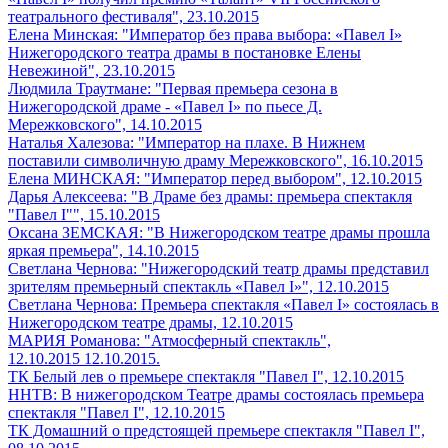
театрального фестиваля", 23.10.2015
Елена Минская: "Император без права выбора: «Павел I»
Нижегородского театра драмы в постановке Елены
Невежиной", 23.10.2015
Людмила Траутмане: "Первая премьера сезона в
Нижегородской драме - «Павел I» по пьесе Д.
Мережковского", 14.10.2015
Наталья Халезова: "Император на плахе. В Нижнем
поставили символичную драму Мережковского", 16.10.2015
Елена МИНСКАЯ: "Император перед выбором", 12.10.2015
Дарья Алексеева: "В Драме без драмы: премьера спектакля
"Павел I"", 15.10.2015
Оксана ЗЕМСКАЯ: "В Нижегородском театре драмы прошла
яркая премьера", 14.10.2015
Светлана Чернова: "Нижегородский театр драмы представил
зрителям премьерный спектакль «Павел I»", 12.10.2015
Светлана Чернова: Премьера спектакля «Павел I» состоялась в
Нижегородском театре драмы, 12.10.2015
МАРИЯ Романова: "Атмосферный спектакль",
12.10.2015 12.10.2015.
ТК Белый лев о премьере спектакля "Павел I", 12.10.2015
ННТВ: В нижегородском Театре драмы состоялась премьера
спектакля "Павел I", 12.10.2015
ТК Домашний о предстоящей премьере спектакля "Павел I",