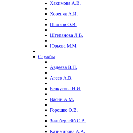
Хакимова А.В.
Хореняк А.И.
Шапков О.В.
Штепанова Л.В.
Юрьева М.М.
Службы
Авдеева В.П.
Агеев А.В.
Беркутова Н.И.
Васин А.М.
Горошко О.В.
Зильберлейб С.В.
Казимирова А.А.