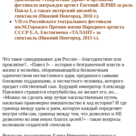
фестиваля награжден артист Евгений ЗЕРИН за роль
Павла I, а также актерский ансамбль
спектакля
(Нижний Новгород, 2016 г.).
VII-го Российского театрального фестиваля
им.М.Горького
Премия имени Народного артиста
СССР Е.А. Евстигнеева «ТАЛАНТ» за
спектакль
(Нижний Новгород, 2015 г.).
Что такое самодержавие для России – благоденствие или
проклятие?.. «Павел I» – история о безграничной власти и
жизни в нелюбви, оборачивающейся бесконечным
одиночеством несчастливого царя, преданного самыми
близкими подданными, и несчастного человека, которого
предает собственный сын. Будущий император Александр
Павлович страшится отцеубийства, не желает его, но…
«Можно ли сделать мир лучше насильственным путем,
насколько правомерно вмешательство в ход истории? И где
граница между адом и раем, которую каждый определяет
внутри себя сам, граница между тем, что дозволено и НЕ
дозволено во имя неких благих целей?» - такие вопросы
волновали создателей спектакля.
Режиссер-постановщик Елена Невежина пригласила к