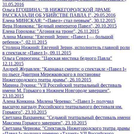
31.05.2016
Ольга ЕГОШИНА: "В НИЖЕГОРОДСКОЙ ДРАМЕ
РАССКАЗАЛИ ОБ УБИЙСТВЕ ПАВЛА I", 29.05.2016
Елена МИНСКАЯ: "«Павел» стал первым", 30.12.2015
Вера Новикова: "Бедный император Павел", 20.10.2015
Елена Горохова: "Агония на троне", 26.11.2015
Алина Мазина: "Евгений Зерин: «Павел I — большой
ребенок»", 02.11.2015
Столица Нижний: Евгений Зерин, исполнитель главной роли
в спектакле «Павел I», 09.11.2015
Ольга Севрюгина: "Царская мистика бедного Павла"
12.11.2015
Андрей Журавлев: "Карнавал смерти: о спектакле «Павел I»
по пьесе Дмитрия Мережковского в постановке
Нижегородского театра драмы", 26.10.2015
Марина Лукина: "VII Российский театральный фестиваль
имени М. Горького в Нижнем Новгороде завершен",
23.10.2015
Алена Конкина, Милена Черевко: "«Павел I» получил
высшую награду Российского театрального фестиваля им.
Горького", 23.10.2015
Светлана Вахранева: "Седьмой театральный фестиваль имени
Максима Горького завершен", 23.10.2015
Светлана Чернова: "Спектакль Нижегородского театра драмы
«Павел I» получил премию «Талант» VII Российского