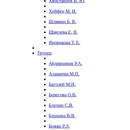
Хвостанцев В. Ю.
Хейфец М. И.
Шлямин Б. В.
Шмелева Е. В.
Яровикова Т. Е.
Труппа
Абдряхимов Р.А.
Алашеева М.П.
Баголей М.И.
Берегова О.В.
Блохин С.В.
Блохина В.В.
Божко Р.Л.