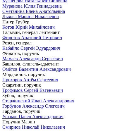
Кузнецова Наталья Михайловна
Муранова Юлия Геннадьевна
Сметанина Елена Анатольевна
Львова Марина Николаевна
Патер Грубер
Котов Юрий Михайлович
Талызин, генерал-лейтенант
Фирстов Анатолий Петрович
Розен, генерал
Кабайло Сергей Эдуардович
Филатов, поручик
Мамаев Александр Сергеевич
Башилов, флигель-адьютант
Омётов Валентин Александрович
Мордвинов, поручик
Прохоров Артём Сергеевич
Скарятин, поручик
Трофимов Сергей Евгеньевич
Зубов, поручик
Старжинский Иван Александрович
Горбунов Александр Олегович
Гарданов, поручик
Ушаков Павел Александрович
Поручик Марин
Смирнов Николай Николаевич