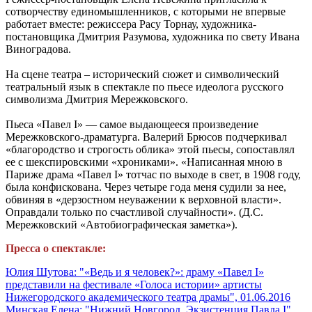
сотворчеству единомышленников, с которыми не впервые
работает вместе: режиссера Расу Торнау, художника-
постановщика Дмитрия Разумова, художника по свету Ивана
Виноградова.
На сцене театра – исторический сюжет и символический
театральный язык в спектакле по пьесе идеолога русского
символизма Дмитрия Мережковского.
Пьеса «Павел I» — самое выдающееся произведение
Мережковского-драматурга. Валерий Брюсов подчеркивал
«благородство и строгость облика» этой пьесы, сопоставлял
ее с шекспировскими «хрониками». «Написанная мною в
Париже драма «Павел I» тотчас по выходе в свет, в 1908 году,
была конфискована. Через четыре года меня судили за нее,
обвиняя в «дерзостном неуважении к верховной власти».
Оправдали только по счастливой случайности». (Д.С.
Мережковский «Автобиографическая заметка»).
Пресса о спектакле:
Юлия Шутова: "«Ведь и я человек?»: драму «Павел I»
представили на фестивале «Голоса истории» артисты
Нижегородского академического театра драмы", 01.06.2016
Минская Елена: "Нижний Новгород. Экзистенция Павла I",