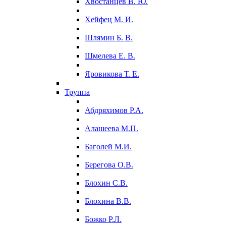
Хвостанцев В. Ю.
Хейфец М. И.
Шлямин Б. В.
Шмелева Е. В.
Яровикова Т. Е.
Труппа
Абдряхимов Р.А.
Алашеева М.П.
Баголей М.И.
Берегова О.В.
Блохин С.В.
Блохина В.В.
Божко Р.Л.