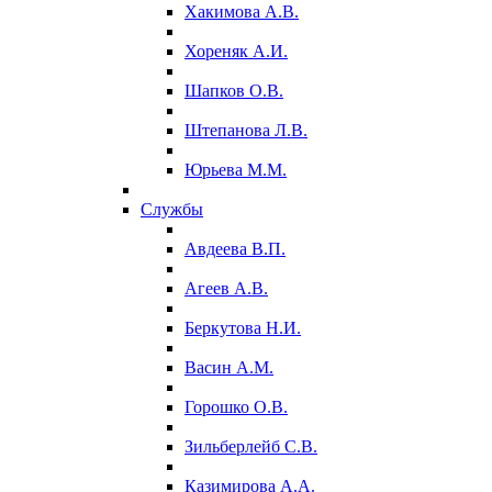
Хакимова А.В.
Хореняк А.И.
Шапков О.В.
Штепанова Л.В.
Юрьева М.М.
Службы
Авдеева В.П.
Агеев А.В.
Беркутова Н.И.
Васин А.М.
Горошко О.В.
Зильберлейб С.В.
Казимирова А.А.