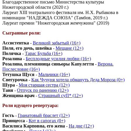
Благодарственное письмо Министерства культуры
Нижегородской области (2020 г.)
Лауреат XIII театрального фестиваля им. Н.Х. Рыбакова в
номинации "НАДЕЖДА СОЮЗА" (Тамбов, 2019 г.)
Лауреат премии "Нижегородская жемчужина" (2019)
Сыгранные роли:
Ассистентка
-
Великий забытый (16+)
Поля, его дочь, швейка
-
Мещане (12+)
Полячка
-
Тарас Бульба (16+)
Розалина
-
Бесплодные усилия любви (16+)
Розалина, племянница синьоры Капулетти
-
Верона.
Послесловие (16+)
Тетушка Щуся
-
Мальчики (16+)
Снегурочка
-
Как Чучуня хотела обмануть Деда Мороза (0+)
Шура
-
Моя старшая сестра (12+)
Таня
-
Отпуск по ранению (12+)
Женщина-врач
-
Страшный суП* (12+)
Роли идущего репертуара:
Гость
-
Гранатовый браслет (12+)
Принцесса
-
Кот в сапогах (0+)
Василиса Карповна, его жена
-
На дне (12+)