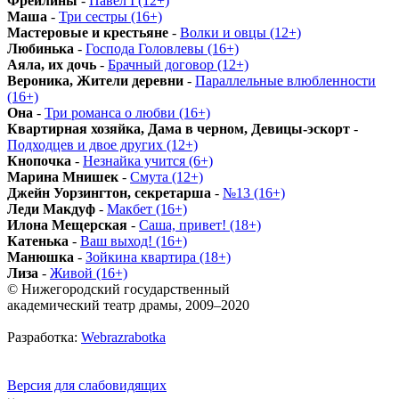
Фрейлины
-
Павел I (12+)
Маша
-
Три сестры (16+)
Мастеровые и крестьяне
-
Волки и овцы (12+)
Любинька
-
Господа Головлевы (16+)
Аяла, их дочь
-
Брачный договор (12+)
Вероника, Жители деревни
-
Параллельные влюбленности
(16+)
Она
-
Три романса о любви (16+)
Квартирная хозяйка, Дама в черном, Девицы-эскорт
-
Подходцев и двое других (12+)
Кнопочка
-
Незнайка учится (6+)
Марина Мнишек
-
Смута (12+)
Джейн Уорзингтон, секретарша
-
№13 (16+)
Леди Макдуф
-
Макбет (16+)
Илона Мещерская
-
Саша, привет! (18+)
Катенька
-
Ваш выход! (16+)
Манюшка
-
Зойкина квартира (18+)
Лиза
-
Живой (16+)
© Нижегородский государственный
академический театр драмы, 2009–2020
Разработка:
Webrazrabotka
Версия для слабовидящих