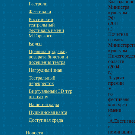
Благодарнос
Гастроли
Министра
Фестивали
культуры
РФ
Российский
(2011
театральный
г.)
фестиваль имени
Почетная
М.Горького
грамота
Видео
Министерст
культуры
Правила продажи,
Нижегородс
возврата билетов и
области
посещения театра
(2004
Нагрудный знак
г.)
Лауреат
Театральный
премии
перекресток
V
Виртуальный 3D тур
го
по театру
фестиваля-
Наши награды
конкурса
имени
Пушкинская карта
Е
Доступная среда
.А.Евстигне
в
номинации
Новости