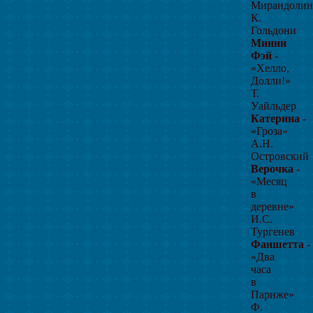
Мирандолин
К.
Гольдони
Минни
Фэй
-
«Хелло,
Долли!»
Т.
Уайльдер
Катерина
-
«Гроза»
А.Н.
Островский
Верочка
-
«Месяц
в
деревне»
И.С.
Тургенев
Фаншетта
-
«Два
часа
в
Париже»
Ф.