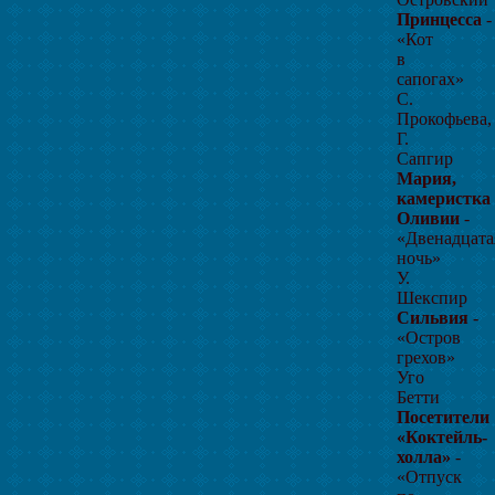
Принцесса
-
«Кот
в
сапогах»
С.
Прокофьева,
Г.
Сапгир
Мария,
камеристка
Оливии
-
«Двенадцата
ночь»
У.
Шекспир
Сильвия
-
«Остров
грехов»
Уго
Бетти
Посетители
«Коктейль-
холла»
-
«Отпуск