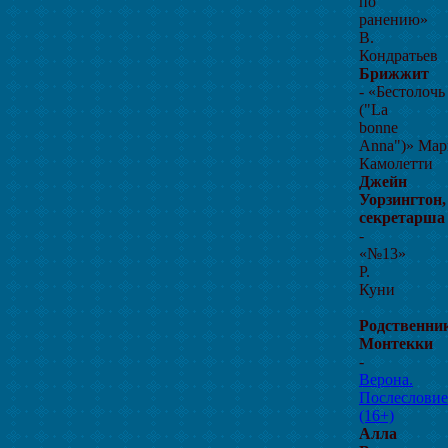
по
ранению»
В.
Кондратьев
Брижжит
- «Бестолочь
("La
bonne
Anna")» Мар
Камолетти
Джейн
Уорзингтон,
секретарша
-
«№13»
Р.
Куни
Родственни
Монтекки
-
Верона.
Послесловие
(16+)
Алла