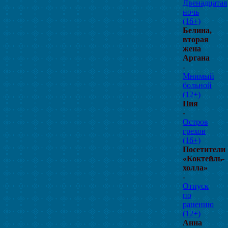
Двенадцатая
ночь
(16+)
Белина,
вторая
жена
Аргана
-
Мнимый
больной
(12+)
Пия
-
Остров
грехов
(16+)
Посетители
«Коктейль-
холла»
-
Отпуск
по
ранению
(12+)
Анна