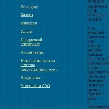
ЛУЧШАЯ
ЖЕНСКАЯ
Репертуар
РОЛЬ
Билеты
ВТОРОГО
ПЛАНА
Вакансии
–
роль
Услуги
Мамаевой.
Спектакль
Подарочный
«На
сертификат
всякого
мудреца
Акции театра
довольно
простоты».А
Независимая оценка
Благодарств
качества
письмо
предоставления услуг
Администра
г.Нижнего
Документы
Новгорода
Почетная
Участникам СВО
грамота
Городской
думы
и
Администра