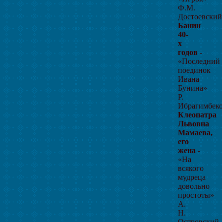
Ф.М.
Достоевский
Банин
40-
х
годов
-
«Последний
поединок
Ивана
Бунина»
Р.
Ибрагимбек
Клеопатра
Львовна
Мамаева,
его
жена
-
«На
всякого
мудреца
довольно
простоты»
А.
Н.
Островский