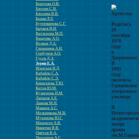
Берегова О.В.
Блохин С.В.
Артистка
Блохина В.В.
Божко Р.Л.
Бутерманова С.Г.
Родилась
Бычков И.Н.
26
Ватлецова М.П.
сентября
Ващенко А.О.
1970
Волков Д.А.
году
Глазырина А.Н.
в
Горбунов А.О.
Дзержинске.
Гусев Д.Э.
В
Зерин Е.А.
Игнатьев Н.Д.
1991
Кабайло С.А.
году
Кабайло С.Э.
окончила
Кириллова Т.Ю.
Горьковское
Котов Ю.М.
театральное
Кузнецова Н.М.
училище.
Лапшов А.Е.
Львова М.Н.
В
Мамаев А.С.
Нижегородс
Мельникова М.В.
Муранова Ю.Г.
академическ
Мюрисеп А.В.
театре
Никитин В.В.
драмы
Омётов В.А.
им.М.Горько
Прохоров А.С.