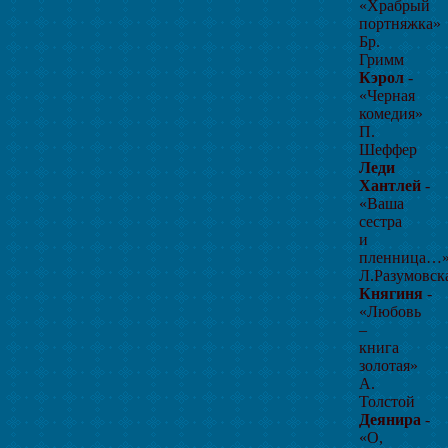
«Храбрый
портняжка»
Бр.
Гримм
Кэрол
-
«Черная
комедия»
П.
Шеффер
Леди
Хантлей
-
«Ваша
сестра
и
пленница…
Л.Разумовск
Княгиня
-
«Любовь
–
книга
золотая»
А.
Толстой
Деянира
-
«О,