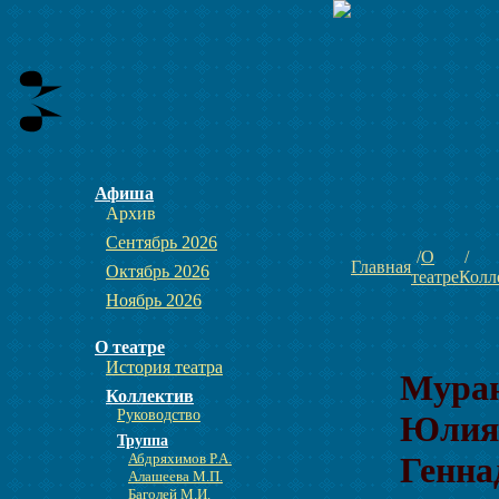
Афиша
Архив
Сентябрь 2026
О
Главная
Октябрь 2026
театре
Колл
Ноябрь 2026
О театре
История театра
Мура
Коллектив
Руководство
Юлия
Труппа
Абдряхимов Р.А.
Генна
Алашеева М.П.
Баголей М.И.