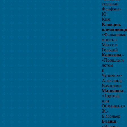
тюльпан
Фанфана»
Ю.
Ким
Клавдия,
племянница
«Фальшивая
монета»
Максим
Горький
Кашкина
-
«Прошлым
летом
в
Чулимске»
Александр
Вампилов
Марианна
-
«Тартюф,
или
Обманщик»
Ж.-
Б.Мольер
Бланш
-
«Игрок»