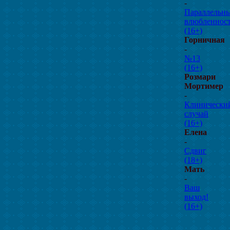
-
Параллельн
влюбленнос
(16+)
Горничная
-
№13
(16+)
Розмари
Мортимер
-
Клинически
случай
(16+)
Елена
-
Сдвиг
(18+)
Мать
-
Ваш
выход!
(16+)