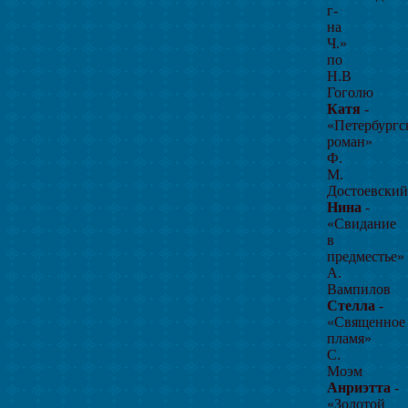
г-
на
Ч.»
по
Н.В
Гоголю
Катя
-
«Петербургс
роман»
Ф.
М.
Достоевский
Нина
-
«Свидание
в
предместье»
А.
Вампилов
Стелла
-
«Священное
пламя»
С.
Моэм
Анриэтта
-
«Золотой