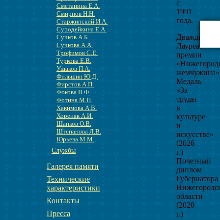
с
Сметанина Е.А.
1991
Смирнов Н.Н.
года.
Старжинский И.А.
Суродейкина Е.А.
Дважды
Сучков А.Б.
Сучкова А.А.
Лауреат
Трофимов С.Е.
премии
Туркова Е.В.
«Нижегород
Ушаков П.А.
жемчужина»
Фильшин Ю.Д.
Медаль
Фирстов А.П.
«За
Фокова В.Ф.
труды
Фотина М.Н.
в
Хакимова А.В.
Хореняк А.И.
культуре
Шапков О.В.
и
Штепанова Л.В.
искусстве»
Юрьева М.М.
(2026
Службы
г.)
Почетный
Галерея памяти
диплом
Губернатора
Технические
Нижегородс
характеристики
области
Контакты
(2020
Пресса
г.)