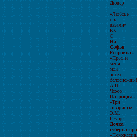
Дювер
-
«Любовь
под
вязами»
Ю.
О
Нил
Софья
Егоровна
-
«Прости
меня,
мой
ангел
белоснежн
А.П.
Чехов
Патриция
-
«Три
товарища»
Э.М.
Ремарк
Дочка
губернатора
«Похождени