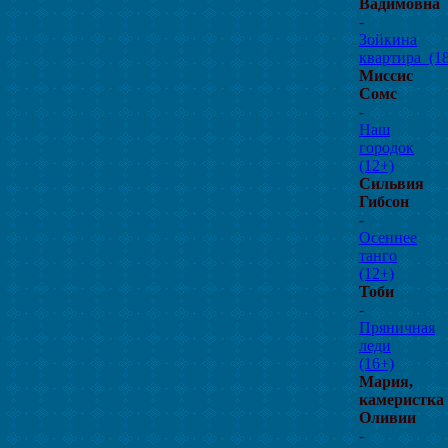
Вадимовна
-
Зойкина
квартира_(1
Миссис
Сомс
-
Наш
городок
(12+)
Сильвия
Гибсон
-
Осеннее
танго
(12+)
Тоби
-
Пряничная
леди
(16+)
Мария,
камеристка
Оливии
-