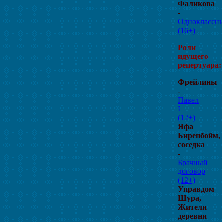
Фаликова
-
Одноклассн
(16+)
Роли
идущего
репертуара:
Фрейлины
-
Павел
I
(12+)
Яфа
Биренбойм,
соседка
-
Брачный
договор
(12+)
Управдом
Шура,
Жители
деревни