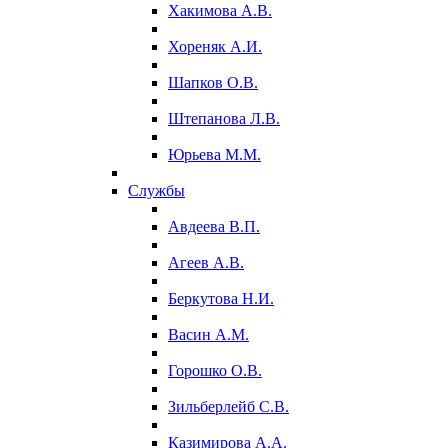
Хакимова А.В.
Хореняк А.И.
Шапков О.В.
Штепанова Л.В.
Юрьева М.М.
Службы
Авдеева В.П.
Агеев А.В.
Беркутова Н.И.
Васин А.М.
Горошко О.В.
Зильберлейб С.В.
Казимирова А.А.