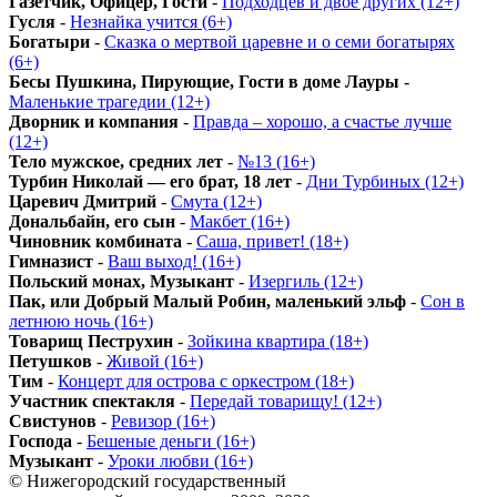
Газетчик, Офицер, Гости
-
Подходцев и двое других (12+)
Гусля
-
Незнайка учится (6+)
Богатыри
-
Сказка о мертвой царевне и о семи богатырях
(6+)
Бесы Пушкина, Пирующие, Гости в доме Лауры
-
Маленькие трагедии (12+)
Дворник и компания
-
Правда – хорошо, а счастье лучше
(12+)
Тело мужское, средних лет
-
№13 (16+)
Турбин Николай — его брат, 18 лет
-
Дни Турбиных (12+)
Царевич Дмитрий
-
Смута (12+)
Дональбайн, его сын
-
Макбет (16+)
Чиновник комбината
-
Саша, привет! (18+)
Гимназист
-
Ваш выход! (16+)
Польский монах, Музыкант
-
Изергиль (12+)
Пак, или Добрый Малый Робин, маленький эльф
-
Сон в
летнюю ночь (16+)
Товарищ Пеструхин
-
Зойкина квартира (18+)
Петушков
-
Живой (16+)
Тим
-
Концерт для острова с оркестром (18+)
Участник спектакля
-
Передай товарищу! (12+)
Свистунов
-
Ревизор (16+)
Господа
-
Бешеные деньги (16+)
Музыкант
-
Уроки любви (16+)
© Нижегородский государственный