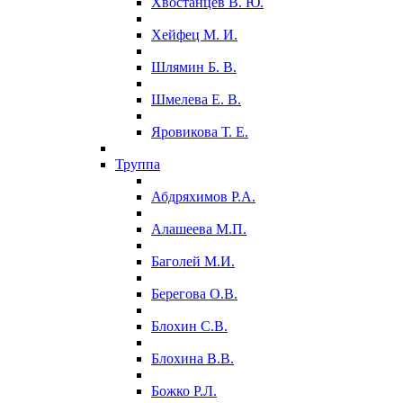
Хвостанцев В. Ю.
Хейфец М. И.
Шлямин Б. В.
Шмелева Е. В.
Яровикова Т. Е.
Труппа
Абдряхимов Р.А.
Алашеева М.П.
Баголей М.И.
Берегова О.В.
Блохин С.В.
Блохина В.В.
Божко Р.Л.