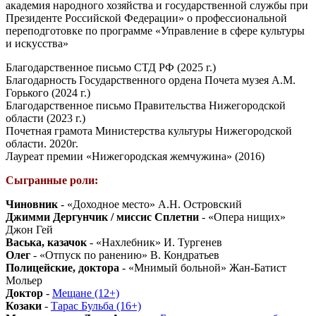
академия народного хозяйства и государственной службы при
Президенте Российской Федерации» о профессиональной
переподготовке по программе «Управление в сфере культуры
и искусства»
Благодарственное письмо СТД РФ (2025 г.)
Благодарность Государственного ордена Почета музея А.М.
Горького (2024 г.)
Благодарственное письмо Правительства Нижегородской
области (2023 г.)
Почетная грамота Министерства культуры Нижегородской
области. 2020г.
Лауреат премии «Нижегородская жемчужина» (2016)
Сыгранные роли:
Чиновник
- «Доходное место» А.Н. Островский
Джимми Дергунчик / миссис Сплетни
- «Опера нищих»
Джон Гей
Васька, казачок
- «Нахлебник» И. Тургенев
Олег
- «Отпуск по ранению» В. Кондратьев
Полицейские, доктора
- «Мнимый больной» Жан-Батист
Мольер
Доктор
-
Мещане (12+)
Козаки
-
Тарас Бульба (16+)