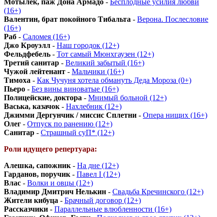
Мотылек, паж Дона Армадо
-
Бесплодные усилия любви
(16+)
Валентин, брат покойного Тибальта
-
Верона. Послесловие
(16+)
Раб
-
Саломея (16+)
Джо Кроуэлл
-
Наш городок (12+)
Фельдфебель
-
Тот самый Мюнхгаузен (12+)
Третий санитар
-
Великий забытый (16+)
Чужой лейтенант
-
Мальчики (16+)
Тимоха
-
Как Чучуня хотела обмануть Деда Мороза (0+)
Пьеро
-
Без вины виноватые (16+)
Полицейские, доктора
-
Мнимый больной (12+)
Васька, казачок
-
Нахлебник (12+)
Джимми Дергунчик / миссис Сплетни
-
Опера нищих (16+)
Олег
-
Отпуск по ранению (12+)
Санитар
-
Страшный суП* (12+)
Роли идущего репертуара:
Алешка, сапожник
-
На дне (12+)
Гарданов, поручик
-
Павел I (12+)
Влас
-
Волки и овцы (12+)
Владимир Дмитрич Нелькин
-
Свадьба Кречинского (12+)
Жители кибуца
-
Брачный договор (12+)
Рассказчики
-
Параллельные влюбленности (16+)