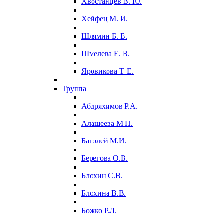
Хвостанцев В. Ю.
Хейфец М. И.
Шлямин Б. В.
Шмелева Е. В.
Яровикова Т. Е.
Труппа
Абдряхимов Р.А.
Алашеева М.П.
Баголей М.И.
Берегова О.В.
Блохин С.В.
Блохина В.В.
Божко Р.Л.