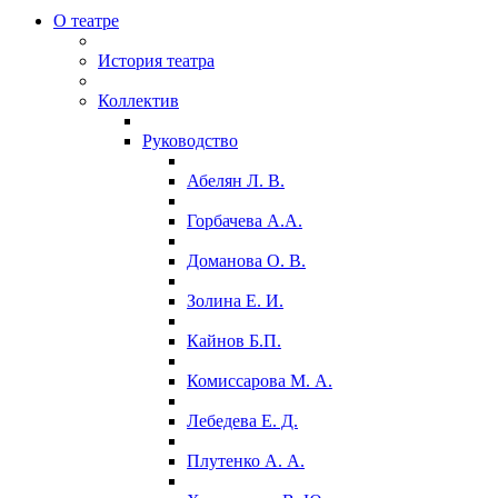
О театре
История театра
Коллектив
Руководство
Абелян Л. В.
Горбачева А.А.
Доманова О. В.
Золина Е. И.
Кайнов Б.П.
Комиссарова М. А.
Лебедева Е. Д.
Плутенко А. А.