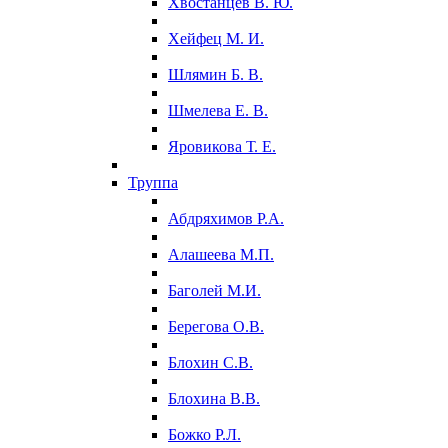
Хвостанцев В. Ю.
Хейфец М. И.
Шлямин Б. В.
Шмелева Е. В.
Яровикова Т. Е.
Труппа
Абдряхимов Р.А.
Алашеева М.П.
Баголей М.И.
Берегова О.В.
Блохин С.В.
Блохина В.В.
Божко Р.Л.