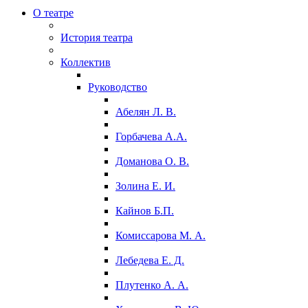
О театре
История театра
Коллектив
Руководство
Абелян Л. В.
Горбачева А.А.
Доманова О. В.
Золина Е. И.
Кайнов Б.П.
Комиссарова М. А.
Лебедева Е. Д.
Плутенко А. А.