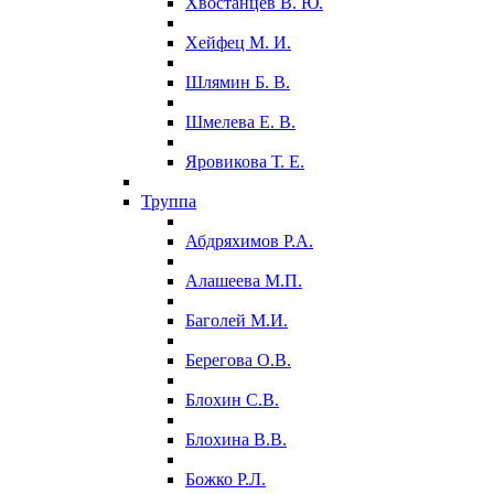
Хвостанцев В. Ю.
Хейфец М. И.
Шлямин Б. В.
Шмелева Е. В.
Яровикова Т. Е.
Труппа
Абдряхимов Р.А.
Алашеева М.П.
Баголей М.И.
Берегова О.В.
Блохин С.В.
Блохина В.В.
Божко Р.Л.