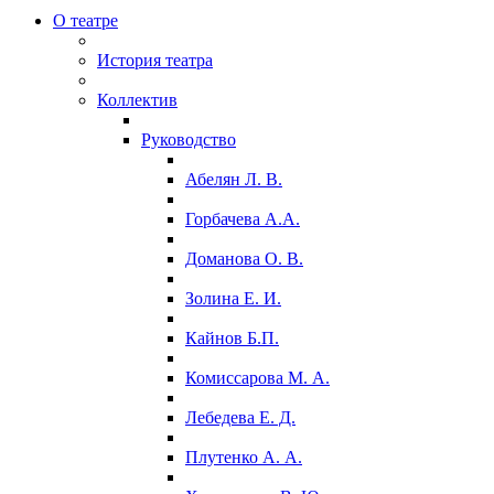
О театре
История театра
Коллектив
Руководство
Абелян Л. В.
Горбачева А.А.
Доманова О. В.
Золина Е. И.
Кайнов Б.П.
Комиссарова М. А.
Лебедева Е. Д.
Плутенко А. А.