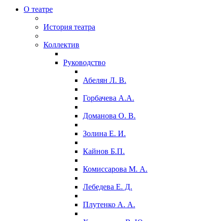
О театре
История театра
Коллектив
Руководство
Абелян Л. В.
Горбачева А.А.
Доманова О. В.
Золина Е. И.
Кайнов Б.П.
Комиссарова М. А.
Лебедева Е. Д.
Плутенко А. А.