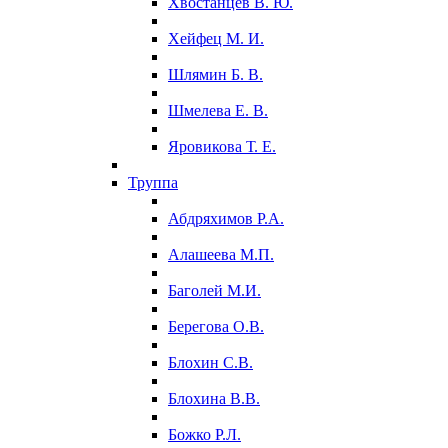
Хвостанцев В. Ю.
Хейфец М. И.
Шлямин Б. В.
Шмелева Е. В.
Яровикова Т. Е.
Труппа
Абдряхимов Р.А.
Алашеева М.П.
Баголей М.И.
Берегова О.В.
Блохин С.В.
Блохина В.В.
Божко Р.Л.