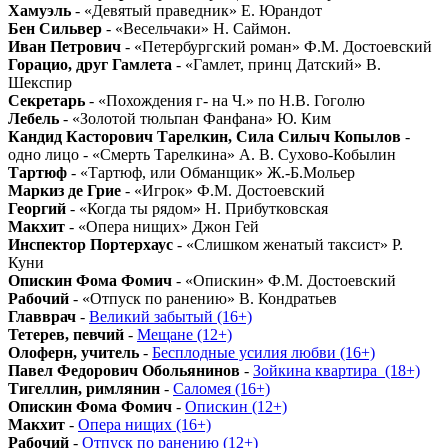
Хамуэль
- «Девятый праведник» Е. Юрандот
Бен Сильвер
- «Весельчаки» Н. Саймон.
Иван Петрович
- «Петербургский роман» Ф.М. Достоевский
Горацио, друг Гамлета
- «Гамлет, принц Датский» В.
Шекспир
Секретарь
- «Похождения г- на Ч.» по Н.В. Гоголю
Лебель
- «Золотой тюльпан Фанфана» Ю. Ким
Кандид Касторович Тарелкин, Сила Силыч Копылов
-
одно лицо - «Смерть Тарелкина» А. В. Сухово-Кобылин
Тартюф
- «Тартюф, или Обманщик» Ж.-Б.Мольер
Маркиз де Грие
- «Игрок» Ф.М. Достоевский
Георгий
- «Когда ты рядом» Н. Прибутковская
Макхит
- «Опера нищих» Джон Гей
Инспектор Портерхаус
- «Слишком женатый таксист» Р.
Куни
Опискин Фома Фомич
- «Опискин» Ф.М. Достоевский
Рабочий
- «Отпуск по ранению» В. Кондратьев
Главврач
-
Великий забытый (16+)
Тетерев, певчий
-
Мещане (12+)
Олоферн, учитель
-
Бесплодные усилия любви (16+)
Павел Федорович Обольянинов
-
Зойкина квартира_(18+)
Тигеллин, римлянин
-
Саломея (16+)
Опискин Фома Фомич
-
Опискин (12+)
Макхит
-
Опера нищих (16+)
Рабочий
-
Отпуск по ранению (12+)