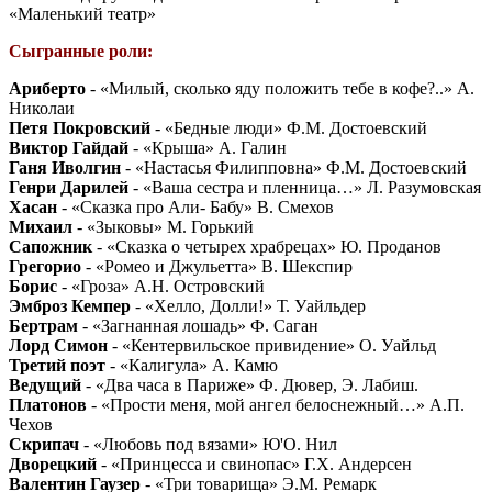
«Маленький театр»
Сыгранные роли:
Ариберто
- «Милый, сколько яду положить тебе в кофе?..» А.
Николаи
Петя Покровский
- «Бедные люди» Ф.М. Достоевский
Виктор Гайдай
- «Крыша» А. Галин
Ганя Иволгин
- «Настасья Филипповна» Ф.М. Достоевский
Генри Дарилей
- «Ваша сестра и пленница…» Л. Разумовская
Хасан
- «Сказка про Али- Бабу» В. Смехов
Михаил
- «Зыковы» М. Горький
Сапожник
- «Сказка о четырех храбрецах» Ю. Проданов
Грегорио
- «Ромео и Джульетта» В. Шекспир
Борис
- «Гроза» А.Н. Островский
Эмброз Кемпер
- «Хелло, Долли!» Т. Уайльдер
Бертрам
- «Загнанная лошадь» Ф. Саган
Лорд Симон
- «Кентервильское привидение» О. Уайльд
Третий поэт
- «Калигула» А. Камю
Ведущий
- «Два часа в Париже» Ф. Дювер, Э. Лабиш.
Платонов
- «Прости меня, мой ангел белоснежный…» А.П.
Чехов
Скрипач
- «Любовь под вязами» Ю'О. Нил
Дворецкий
- «Принцесса и свинопас» Г.Х. Андерсен
Валентин Гаузер
- «Три товарища» Э.М. Ремарк