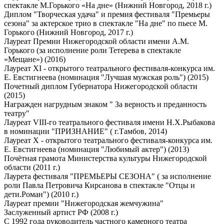
спектакле М.Горького «На дне» (Нижний Новгород, 2018 г.)
Диплом "Творческая удача" и премия фестиваля "Премьеры
сезона" за актерское трио в спектакле "На дне" по пьесе М.
Горького (Нижний Новгород, 2017 г.)
Лауреат Премии Нижегородской области имени А.М.
Горького (за исполнение роли Тетерева в спектакле
«Мещане») (2016)
Лауреат ХI - открытого театрального фестиваля-конкурса им.
Е. Евстигнеева (номинация "Лучшая мужская роль") (2015)
Почетный диплом Губернатора Нижегородской области
(2015)
Награжден нагрудным знаком " За верность и преданность
театру"
Лауреат VIII-го театрального фестиваля имени Н.Х.Рыбакова
в номинации "ПРИЗНАНИЕ" ( г.Тамбов, 2014)
Лауреат Х - открытого театрального фестиваля-конкурса им.
Е. Евстигнеева (номинация "Любимый актер") (2013)
Почётная грамота Министерства культуры Нижегородской
области (2011 г.)
Лаурета фестиваля "ПРЕМЬЕРЫ СЕЗОНА" ( за исполнение
роли Павла Петровича Кирсанова в спектакле "Отцы и
дети.Роман") (2010 г.)
Лауреат премии "Нижегородская жемчужина"
Заслуженный артист РФ (2008 г.)
С 1992 года руководитель частного камерного театра