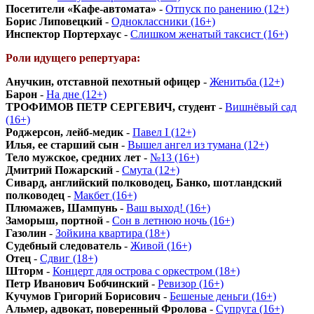
Посетители «Кафе-автомата»
-
Отпуск по ранению (12+)
Борис Липовецкий
-
Одноклассники (16+)
Инспектор Портерхаус
-
Слишком женатый таксист (16+)
Роли идущего репертуара:
Анучкин, отставной пехотный офицер
-
Женитьба (12+)
Барон
-
На дне (12+)
ТРОФИМОВ ПЕТР СЕРГЕВИЧ, студент
-
Вишнёвый сад
(16+)
Роджерсон, лейб-медик
-
Павел I (12+)
Илья, ее старший сын
-
Вышел ангел из тумана (12+)
Тело мужское, средних лет
-
№13 (16+)
Дмитрий Пожарский
-
Смута (12+)
Сивард, английский полководец, Банко, шотландский
полководец
-
Макбет (16+)
Плюмажев, Шампунь
-
Ваш выход! (16+)
Заморыш, портной
-
Сон в летнюю ночь (16+)
Газолин
-
Зойкина квартира (18+)
Судебный следователь
-
Живой (16+)
Отец
-
Сдвиг (18+)
Шторм
-
Концерт для острова с оркестром (18+)
Петр Иванович Бобчинский
-
Ревизор (16+)
Кучумов Григорий Борисович
-
Бешеные деньги (16+)
Альмер, адвокат, поверенный Фролова
-
Супруга (16+)