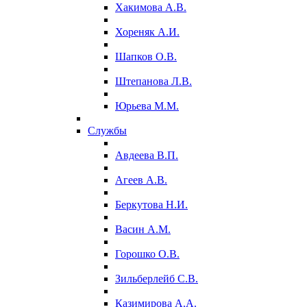
Хакимова А.В.
Хореняк А.И.
Шапков О.В.
Штепанова Л.В.
Юрьева М.М.
Службы
Авдеева В.П.
Агеев А.В.
Беркутова Н.И.
Васин А.М.
Горошко О.В.
Зильберлейб С.В.
Казимирова А.А.