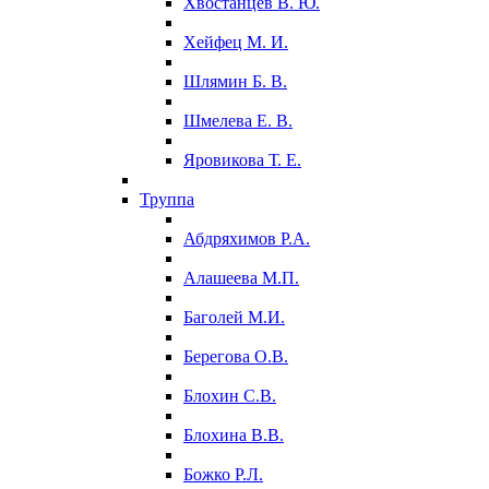
Хвостанцев В. Ю.
Хейфец М. И.
Шлямин Б. В.
Шмелева Е. В.
Яровикова Т. Е.
Труппа
Абдряхимов Р.А.
Алашеева М.П.
Баголей М.И.
Берегова О.В.
Блохин С.В.
Блохина В.В.
Божко Р.Л.