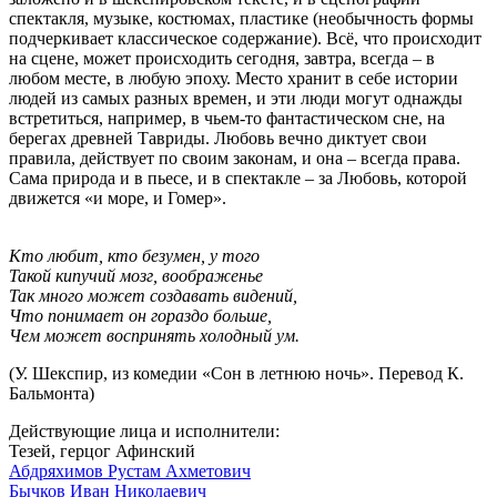
спектакля, музыке, костюмах, пластике (необычность формы
подчеркивает классическое содержание). Всё, что происходит
на сцене, может происходить сегодня, завтра, всегда – в
любом месте, в любую эпоху. Место хранит в себе истории
людей из самых разных времен, и эти люди могут однажды
встретиться, например, в чьем-то фантастическом сне, на
берегах древней Тавриды. Любовь вечно диктует свои
правила, действует по своим законам, и она – всегда права.
Сама природа и в пьесе, и в спектакле – за Любовь, которой
движется «и море, и Гомер».
Кто любит, кто безумен, у того
Такой кипучий мозг, воображенье
Так много может создавать видений,
Что понимает он гораздо больше,
Чем может воспринять холодный ум.
(У. Шекспир, из комедии «Сон в летнюю ночь». Перевод К.
Бальмонта)
Действующие лица и исполнители:
Тезей, герцог Афинский
Абдряхимов Рустам Ахметович
Бычков Иван Николаевич