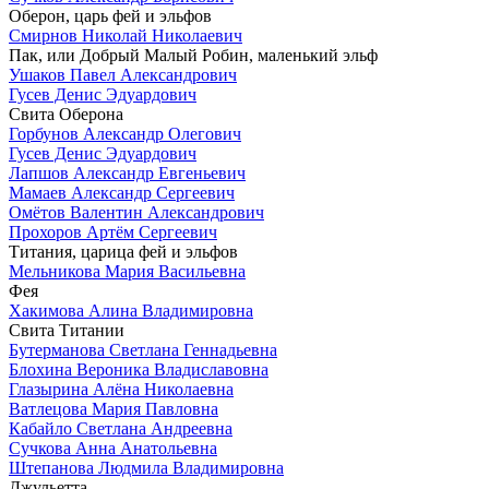
Оберон, царь фей и эльфов
Смирнов Николай Николаевич
Пак, или Добрый Малый Робин, маленький эльф
Ушаков Павел Александрович
Гусев Денис Эдуардович
Свита Оберона
Горбунов Александр Олегович
Гусев Денис Эдуардович
Лапшов Александр Евгеньевич
Мамаев Александр Сергеевич
Омётов Валентин Александрович
Прохоров Артём Сергеевич
Титания, царица фей и эльфов
Мельникова Мария Васильевна
Фея
Хакимова Алина Владимировна
Свита Титании
Бутерманова Светлана Геннадьевна
Блохина Вероника Владиславовна
Глазырина Алёна Николаевна
Ватлецова Мария Павловна
Кабайло Светлана Андреевна
Сучкова Анна Анатольевна
Штепанова Людмила Владимировна
Джульетта