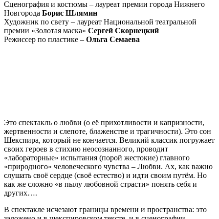
Сценография и костюмы – лауреат премии города Нижнего
Новгорода
Борис Шлямин
Художник по свету – лауреат Национальной театральной
премии «Золотая маска»
Сергей Скорнецкий
Режиссер по пластике –
Ольга Семаева
Это спектакль о любви (о её прихотливости и капризности,
жертвенности и слепоте, блаженстве и трагичности). Это сон
Шекспира, который не кончается. Великий классик погружает
своих героев в стихию неосознанного, проводит
«лабораторные» испытания (порой жестокие) главного
«природного» человеческого чувства – Любви. Ах, как важно
слушать своё сердце (своё естество) и идти своим путём. Но
как же сложно «в пылу любовной страсти» понять себя и
других….
В спектакле исчезают границы времени и пространства: это
заложено и в шекспировском тексте, и в сценографии