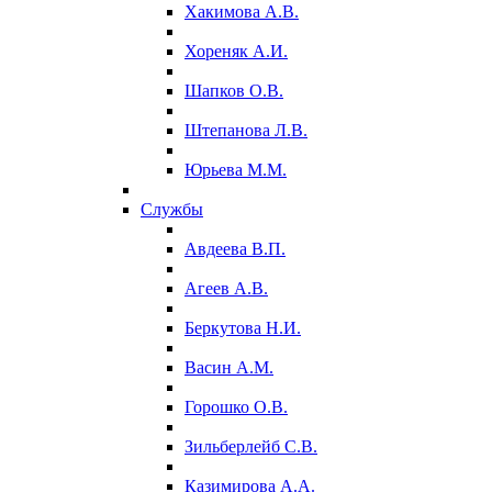
Хакимова А.В.
Хореняк А.И.
Шапков О.В.
Штепанова Л.В.
Юрьева М.М.
Службы
Авдеева В.П.
Агеев А.В.
Беркутова Н.И.
Васин А.М.
Горошко О.В.
Зильберлейб С.В.
Казимирова А.А.