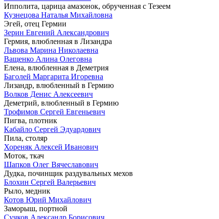
Ипполита, царица амазонок, обрученная с Тезеем
Кузнецова Наталья Михайловна
Эгей, отец Гермии
Зерин Евгений Александрович
Гермия, влюбленная в Лизандра
Львова Марина Николаевна
Ващенко Алина Олеговна
Елена, влюбленная в Деметрия
Баголей Маргарита Игоревна
Лизандр, влюбленный в Гермию
Волков Денис Алексеевич
Деметрий, влюбленный в Гермию
Трофимов Сергей Евгеньевич
Пигва, плотник
Кабайло Сергей Эдуардович
Пила, столяр
Хореняк Алексей Иванович
Моток, ткач
Шапков Олег Вячеславович
Дудка, починщик раздувальных мехов
Блохин Сергей Валерьевич
Рыло, медник
Котов Юрий Михайлович
Заморыш, портной
Сучков Александр Борисович