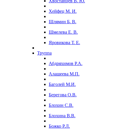
Хвостанцев В. Ю.
Хейфец М. И.
Шлямин Б. В.
Шмелева Е. В.
Яровикова Т. Е.
Труппа
Абдряхимов Р.А.
Алашеева М.П.
Баголей М.И.
Берегова О.В.
Блохин С.В.
Блохина В.В.
Божко Р.Л.