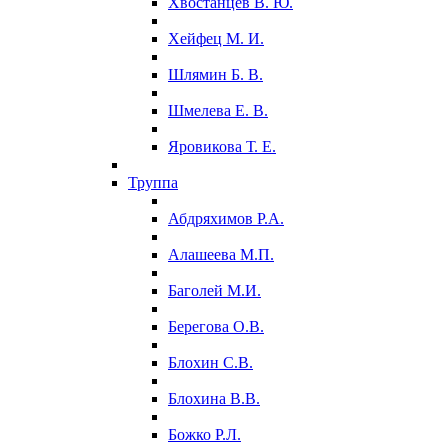
Хвостанцев В. Ю.
Хейфец М. И.
Шлямин Б. В.
Шмелева Е. В.
Яровикова Т. Е.
Труппа
Абдряхимов Р.А.
Алашеева М.П.
Баголей М.И.
Берегова О.В.
Блохин С.В.
Блохина В.В.
Божко Р.Л.