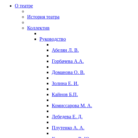
О театре
История театра
Коллектив
Руководство
Абелян Л. В.
Горбачева А.А.
Доманова О. В.
Золина Е. И.
Кайнов Б.П.
Комиссарова М. А.
Лебедева Е. Д.
Плутенко А. А.