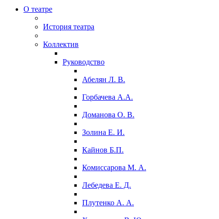
О театре
История театра
Коллектив
Руководство
Абелян Л. В.
Горбачева А.А.
Доманова О. В.
Золина Е. И.
Кайнов Б.П.
Комиссарова М. А.
Лебедева Е. Д.
Плутенко А. А.