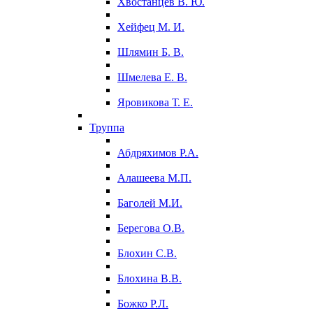
Хвостанцев В. Ю.
Хейфец М. И.
Шлямин Б. В.
Шмелева Е. В.
Яровикова Т. Е.
Труппа
Абдряхимов Р.А.
Алашеева М.П.
Баголей М.И.
Берегова О.В.
Блохин С.В.
Блохина В.В.
Божко Р.Л.