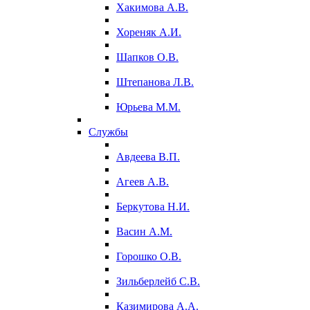
Хакимова А.В.
Хореняк А.И.
Шапков О.В.
Штепанова Л.В.
Юрьева М.М.
Службы
Авдеева В.П.
Агеев А.В.
Беркутова Н.И.
Васин А.М.
Горошко О.В.
Зильберлейб С.В.
Казимирова А.А.