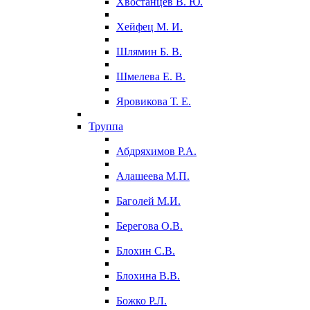
Хвостанцев В. Ю.
Хейфец М. И.
Шлямин Б. В.
Шмелева Е. В.
Яровикова Т. Е.
Труппа
Абдряхимов Р.А.
Алашеева М.П.
Баголей М.И.
Берегова О.В.
Блохин С.В.
Блохина В.В.
Божко Р.Л.