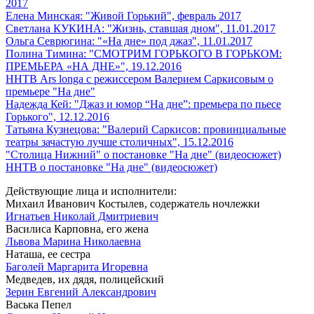
2017
Елена Минская: "Живой Горький", февраль 2017
Светлана КУКИНА: "Жизнь, ставшая дном", 11.01.2017
Ольга Севрюгина: "«На дне» под джаз", 11.01.2017
Полина Тимина: "СМОТРИМ ГОРЬКОГО В ГОРЬКОМ:
ПРЕМЬЕРА «НА ДНЕ»", 19.12.2016
ННТВ Ars longa с режиссером Валерием Саркисовым о
премьере "На дне"
Надежда Кей: "Джаз и юмор “На дне”: премьера по пьесе
Горького", 12.12.2016
Татьяна Кузнецова: "Валерий Саркисов: провинциальные
театры зачастую лучше столичных", 15.12.2016
"Столица Нижний" о постановке "На дне" (видеосюжет)
ННТВ о постановке "На дне" (видеосюжет)
Действующие лица и исполнители:
Михаил Иванович Костылев, содержатель ночлежки
Игнатьев Николай Дмитриевич
Василиса Карповна, его жена
Львова Марина Николаевна
Наташа, ее сестра
Баголей Маргарита Игоревна
Медведев, их дядя, полицейский
Зерин Евгений Александрович
Васька Пепел