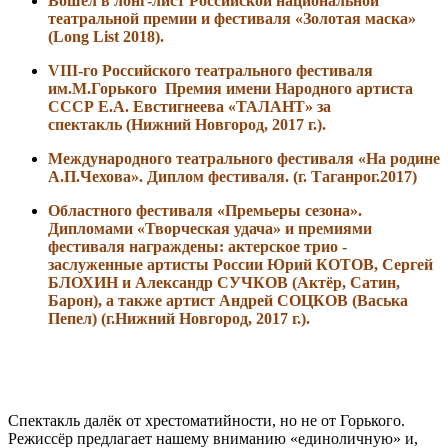
Вошел в лонг-лист Российской национальной
театральной премии и фестиваля «Золотая маска»
(Long List 2018).
VIII-го Российского театрального фестиваля
им.М.Горького Премия имени Народного артиста
СССР Е.А. Евстигнеева «ТАЛАНТ» за
спектакль (Нижний Новгород, 2017 г.).
Международного театрального фестиваля
«
На родине
А.П.Чехова
»
. Диплом фестиваля. (г. Таганрог.2017)
Областного фестиваля «Премьеры сезона».
Дипломами «Творческая удача» и премиями
фестиваля награждены: актерское трио -
заслуженные артисты России Юрий КОТОВ, Сергей
БЛОХИН и Александр СУЧКОВ (Актёр, Сатин,
Барон), а также артист Андрей СОЦКОВ (Васька
Пепел)
(г.Нижний Новгород, 2017 г.).
Спектакль далёк от хрестоматийности, но не от Горького.
Режиссёр предлагает нашему вниманию «единоличную» и,