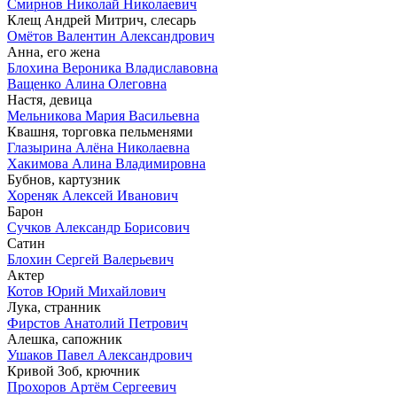
Смирнов Николай Николаевич
Клещ Андрей Митрич, слесарь
Омётов Валентин Александрович
Анна, его жена
Блохина Вероника Владиславовна
Ващенко Алина Олеговна
Настя, девица
Мельникова Мария Васильевна
Квашня, торговка пельменями
Глазырина Алёна Николаевна
Хакимова Алина Владимировна
Бубнов, картузник
Хореняк Алексей Иванович
Барон
Сучков Александр Борисович
Сатин
Блохин Сергей Валерьевич
Актер
Котов Юрий Михайлович
Лука, странник
Фирстов Анатолий Петрович
Алешка, сапожник
Ушаков Павел Александрович
Кривой Зоб, крючник
Прохоров Артём Сергеевич