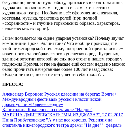
безусловно, личностную работу, пригласив в соавторы лишь
художника по костюмам – одного из самых известных
художников театра. Необычно всё: оформление спектакля,
костюмы, музыка, трактовка ролей (при полной
«сохранности» и глубине горьковских образов, характеров,
человеческих историй).
Зачем появляется на сцене ударная установка? Почему звучат
композиции Дюка Эллингтона? Что вообще происходит в
этой нижегородской ночлежке, построенной представителем
известного старообрядческого купеческого рода Бугровых,
здание-прототип которой до сих пор стоит в нашем городе у
подножия Кремля, и где на фасаде ещё совсем недавно можно
было прочитать начертанные более 100 лет назад слова:
«Водки не пить, песен не петь, вести себя тихо»?…
ПРЕССА:
Александр Воронов: Русская классика на берегах Волги /
Международный фестиваль русской классической
драматургии «Горячее сердце»
Капитолина Кокшенева о спектакле "На дне"
МАРИНА ДМИТРЕВСКАЯ: "МЫ ИЗ ДЖАЗА?", 27.02.2017
Нина Прибутковская: "А у нас все хорошо. Рецензия на
спектакль нижегородского театра драмы "На дне"", февраль