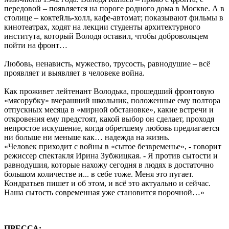
передовой – появляется на пороге родного дома в Москве. А в
столице – коктейль-холл, кафе-автомат; показывают фильмы в
кинотеатрах, ходят на лекции студенты архитектурного
института, который Володя оставил, чтобы добровольцем
пойти на фронт…
Любовь, ненависть, мужество, трусость, равнодушие – всё
проявляет и выявляет в человеке война.
Как проживет лейтенант Володька, прошедший фронтовую
«мясорубку» вчерашний школьник, положенные ему полтора
отпускных месяца в «мирной обстановке», какие встречи и
откровения ему предстоят, какой выбор он сделает, проходя
непростое искушение, когда обретшему любовь предлагается
ни больше ни меньше как… надежда на жизнь.
«Человек приходит с войны в «сытое безвременье», - говорит
режиссер спектакля Ирина Зубжицкая. - Я против сытости и
равнодушия, которые нахожу сегодня в людях в достаточно
большом количестве и... в себе тоже. Меня это пугает.
Кондратьев пишет и об этом, и всё это актуально и сейчас.
Наша сытость современная уже становится порочной…»
ПРЕССА: