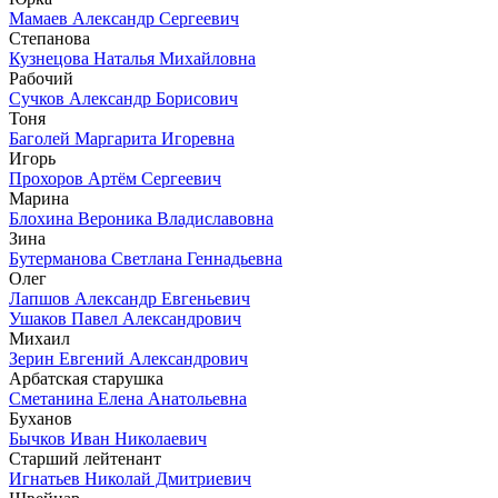
Мамаев Александр Сергеевич
Степанова
Кузнецова Наталья Михайловна
Рабочий
Сучков Александр Борисович
Тоня
Баголей Маргарита Игоревна
Игорь
Прохоров Артём Сергеевич
Марина
Блохина Вероника Владиславовна
Зина
Бутерманова Светлана Геннадьевна
Олег
Лапшов Александр Евгеньевич
Ушаков Павел Александрович
Михаил
Зерин Евгений Александрович
Арбатская старушка
Сметанина Елена Анатольевна
Буханов
Бычков Иван Николаевич
Старший лейтенант
Игнатьев Николай Дмитриевич