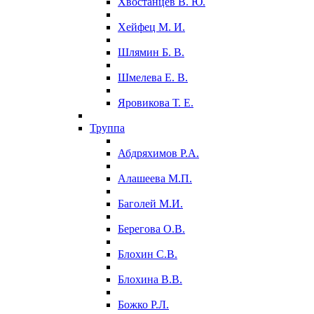
Хвостанцев В. Ю.
Хейфец М. И.
Шлямин Б. В.
Шмелева Е. В.
Яровикова Т. Е.
Труппа
Абдряхимов Р.А.
Алашеева М.П.
Баголей М.И.
Берегова О.В.
Блохин С.В.
Блохина В.В.
Божко Р.Л.