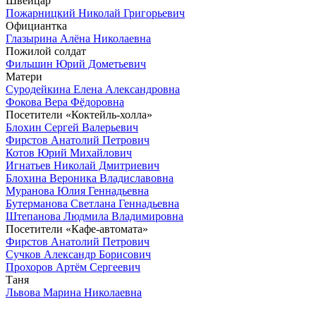
Швейцар
Пожарницкий Николай Григорьевич
Официантка
Глазырина Алёна Николаевна
Пожилой солдат
Фильшин Юрий Дометьевич
Матери
Суродейкина Елена Александровна
Фокова Вера Фёдоровна
Посетители «Коктейль-холла»
Блохин Сергей Валерьевич
Фирстов Анатолий Петрович
Котов Юрий Михайлович
Игнатьев Николай Дмитриевич
Блохина Вероника Владиславовна
Муранова Юлия Геннадьевна
Бутерманова Светлана Геннадьевна
Штепанова Людмила Владимировна
Посетители «Кафе-автомата»
Фирстов Анатолий Петрович
Сучков Александр Борисович
Прохоров Артём Сергеевич
Таня
Львова Марина Николаевна