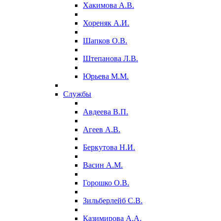
Хакимова А.В.
Хореняк А.И.
Шапков О.В.
Штепанова Л.В.
Юрьева М.М.
Службы
Авдеева В.П.
Агеев А.В.
Беркутова Н.И.
Васин А.М.
Горошко О.В.
Зильберлейб С.В.
Казимирова А.А.