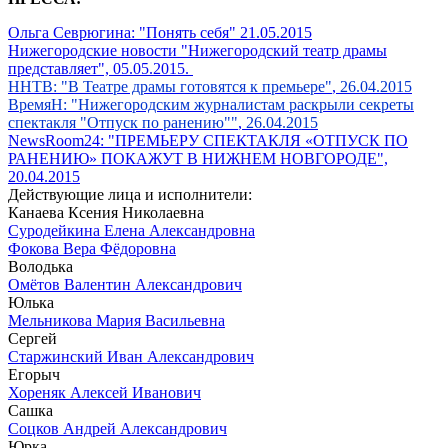
Ольга Севрюгина: "Понять себя" 21.05.2015
Нижегородские новости "Нижегородский театр драмы
представляет", 05.05.2015.
ННТВ: "В Театре драмы готовятся к премьере"
,
26.04.2015
Врем
яН: "Нижегородским журналистам раскрыли секреты
спектакля "Отпуск по ранению""
,
26.04.2
015
NewsRoom24: "ПРЕМЬЕРУ СПЕКТАКЛЯ «ОТПУСК ПО
РАНЕНИЮ» ПОКАЖУТ В НИЖНЕМ НОВГОРОДЕ",
20.04.2015
Действующие лица и исполнители:
Канаева Ксения Николаевна
Суродейкина Елена Александровна
Фокова Вера Фёдоровна
Володька
Омётов Валентин Александрович
Юлька
Мельникова Мария Васильевна
Сергей
Старжинский Иван Александрович
Егорыч
Хореняк Алексей Иванович
Сашка
Соцков Андрей Александрович
Юрка