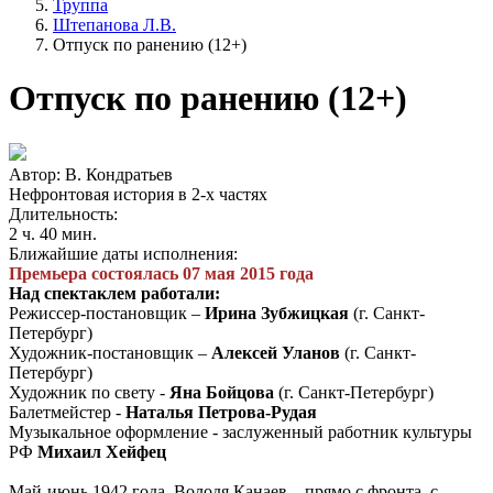
Труппа
Штепанова Л.В.
Отпуск по ранению (12+)
Отпуск по ранению (12+)
Автор: В. Кондратьев
Нефронтовая история в 2-х частях
Длительность:
2 ч. 40 мин.
Ближайшие даты исполнения:
Премьера состоялась 07 мая 2015 года
Над спектаклем работали:
Режиссер-постановщик –
Ирина Зубжицкая
(г. Санкт-
Петербург)
Художник-постановщик –
Алексей Уланов
(г. Санкт-
Петербург)
Художник по свету -
Яна Бойцова
(г. Санкт-Петербург)
Балетмейстер -
Наталья Петрова-Рудая
Музыкальное оформление - заслуженный работник культуры
РФ
Михаил Хейфец
Май-июнь 1942 года. Володя Канаев – прямо с фронта, с