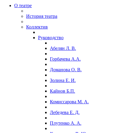
О театре
История театра
Коллектив
Руководство
Абелян Л. В.
Горбачева А.А.
Доманова О. В.
Золина Е. И.
Кайнов Б.П.
Комиссарова М. А.
Лебедева Е. Д.
Плутенко А. А.