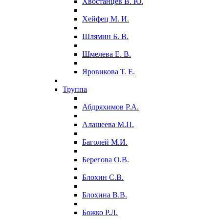
Хвостанцев В. Ю.
Хейфец М. И.
Шлямин Б. В.
Шмелева Е. В.
Яровикова Т. Е.
Труппа
Абдряхимов Р.А.
Алашеева М.П.
Баголей М.И.
Берегова О.В.
Блохин С.В.
Блохина В.В.
Божко Р.Л.