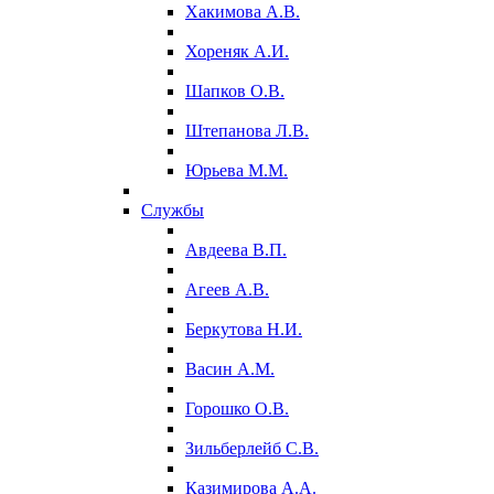
Хакимова А.В.
Хореняк А.И.
Шапков О.В.
Штепанова Л.В.
Юрьева М.М.
Службы
Авдеева В.П.
Агеев А.В.
Беркутова Н.И.
Васин А.М.
Горошко О.В.
Зильберлейб С.В.
Казимирова А.А.