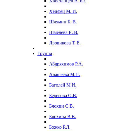
Хвостанцев В. Ю.
Хейфец М. И.
Шлямин Б. В.
Шмелева Е. В.
Яровикова Т. Е.
Труппа
Абдряхимов Р.А.
Алашеева М.П.
Баголей М.И.
Берегова О.В.
Блохин С.В.
Блохина В.В.
Божко Р.Л.