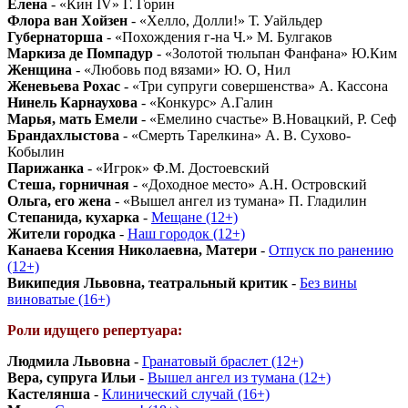
Елена
- «Кин IV» Г. Горин
Флора ван Хойзен
- «Хелло, Долли!» Т. Уайльдер
Губернаторша
- «Похождения г-на Ч.» М. Булгаков
Маркиза де Помпадур
- «Золотой тюльпан Фанфана» Ю.Ким
Женщина
- «Любовь под вязами» Ю. О, Нил
Женевьева Рохас
- «Три супруги совершенства» А. Кассона
Нинель Карнаухова
- «Конкурс» А.Галин
Марья, мать Емели
- «Емелино счастье» В.Новацкий, Р. Сеф
Брандахлыстова
- «Смерть Тарелкина» А. В. Сухово-
Кобылин
Парижанка
- «Игрок» Ф.М. Достоевский
Стеша, горничная
- «Доходное место» А.Н. Островский
Ольга, его жена
- «Вышел ангел из тумана» П. Гладилин
Степанида, кухарка
-
Мещане (12+)
Жители городка
-
Наш городок (12+)
Канаева Ксения Николаевна, Матери
-
Отпуск по ранению
(12+)
Википедия Львовна, театральный критик
-
Без вины
виноватые (16+)
Роли идущего репертуара:
Людмила Львовна
-
Гранатовый браслет (12+)
Вера, супруга Ильи
-
Вышел ангел из тумана (12+)
Кастелянша
-
Клинический случай (16+)