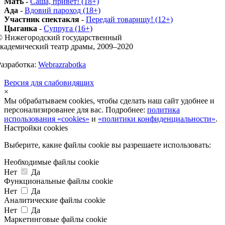
Мать
-
Саша, привет! (18+)
Ада
-
Вдовий пароход (18+)
Участник спектакля
-
Передай товарищу! (12+)
Цыганка
-
Супруга (16+)
© Нижегородский государственный
академический театр драмы, 2009–2020
Разработка:
Webrazrabotka
Версия для слабовидящих
×
Мы обрабатываем cookies, чтобы сделать наш сайт удобнее и
персонализированее для вас. Подробнее:
политика
использования «cookies»
и
«политики конфиденциальности»
.
Настройки cookies
Выберите, какие файлы cookie вы разрешаете использовать:
Необходимые файлы cookie
Нет
Да
Функциональные файлы cookie
Нет
Да
Аналитические файлы cookie
Нет
Да
Маркетинговые файлы cookie