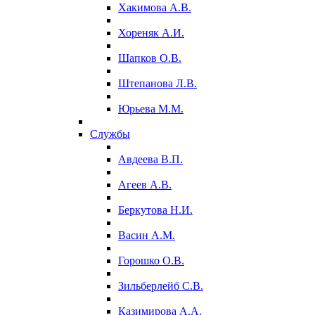
Хакимова А.В.
Хореняк А.И.
Шапков О.В.
Штепанова Л.В.
Юрьева М.М.
Службы
Авдеева В.П.
Агеев А.В.
Беркутова Н.И.
Васин А.М.
Горошко О.В.
Зильберлейб С.В.
Казимирова А.А.