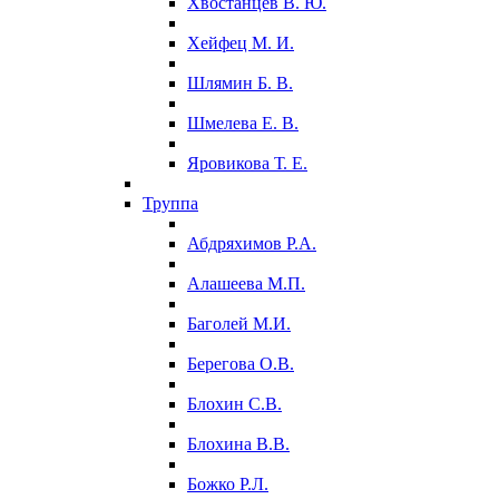
Хвостанцев В. Ю.
Хейфец М. И.
Шлямин Б. В.
Шмелева Е. В.
Яровикова Т. Е.
Труппа
Абдряхимов Р.А.
Алашеева М.П.
Баголей М.И.
Берегова О.В.
Блохин С.В.
Блохина В.В.
Божко Р.Л.