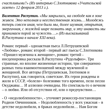
счастливыми?» (Из интервью С.Злотникова «Учительской
газете» 12 февраля 2013 г.).
Валентин Распутин.
«Мы закрылись, на свободе как в зоне
живем. Это неполная и неестественная жизнь… Молодежь
теперь совсем иная, чем были мы, более шумная, открытая,
энергичная, с жаждой шире познать мир, и эту инакость мы
принимаем порой за чужесть …» (Из высказываний
В.Распутина в начале XXI века).
Романс первый - одноактная пьеса Л.Петрушевской
«Любовь», романс второй - первый акт пьесы С.Злотникова
«Пришел мужчина к женщине», романс третий -
инсценировка рассказа В.Распутина «Рудольфио». Три
странные, но вполне жизненные истории, три совершенно
разных типа взаимоотношений между мужчиной и
женщиной. Все авторы (Петрушевская, Злотников и
Распутин), как говорится, советские. Их герои рождены и
жили в СССР, «болели» болезнями того времени, пели песни
Окуджавы… И аллюзии очевидны. Но спектакль-то о вечном
– о любви. Или об отсутствии её, или о предчувствии…
- О «недолюбленности», - уточняет режиссер-постановщик
Родион Овчинников. – Недолюбленность у всех ужасная – в
детстве недолюбили, в браках недолюбили… Нам Богом