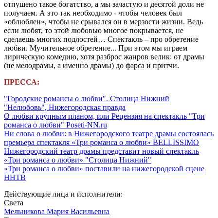
отпущено такое богатство, а мы зачастую и десятой доли не
получаем. А это так необходимо - чтобы человек был
«облюблен», чтобы не срывался он в мерзости жизни. Ведь
если любят, то этой любовью многое покрывается, не
сделаешь многих подлостей… Спектакль – про обретение
любви. Мучительное обретение... При этом мы играем
лирическую комедию, хотя разброс жанров велик: от драмы
(не мелодрамы, а именно драмы) до фарса и притчи.
ПРЕССА:
"Городские романсы о любви". Столица Нижний
"Нелюбовь", Нижегородская правда
О любви крупным планом, или Рецензия на спектакль "Три
романса о любви" Poseti-NN.ru
Ни слова о любви: в Нижегородского театре драмы состоялась
премьера спектакля «Три романса о любви» BELLISSIMO
Нижегородский театр драмы представит новый спектакль
«Три романса о любви» "Столица Нижний"
«Три романса о любви» поставили на нижегородской сцене
ННТВ
Действующие лица и исполнители:
Света
Мельникова Мария Васильевна