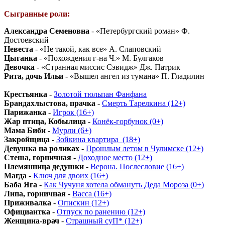
Сыгранные роли:
Александра Семеновна
- «Петербургский роман» Ф.
Достоевский
Невеста
- «Не такой, как все» А. Слаповский
Цыганка
- «Похождения г-на Ч.» М. Булгаков
Девочка
- «Странная миссис Сэвидж» Дж. Патрик
Рита, дочь Ильи
- «Вышел ангел из тумана» П. Гладилин
Крестьянка
-
Золотой тюльпан Фанфана
Брандахлыстова, прачка
-
Смерть Тарелкина (12+)
Парижанка
-
Игрок (16+)
Жар птица, Кобылица
-
Конёк-горбунок (0+)
Мама Биби
-
Мурли (6+)
Закройщица
-
Зойкина квартира_(18+)
Девушка на роликах
-
Прошлым летом в Чулимске (12+)
Стеша, горничная
-
Доходное место (12+)
Племянница дедушки
-
Верона. Послесловие (16+)
Магда
-
Ключ для двоих (16+)
Баба Яга
-
Как Чучуня хотела обмануть Деда Мороза (0+)
Липа, горничная
-
Васса (16+)
Приживалка
-
Опискин (12+)
Официантка
-
Отпуск по ранению (12+)
Женщина-врач
-
Страшный суП* (12+)