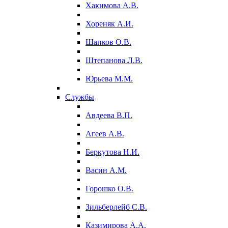
Хакимова А.В.
Хореняк А.И.
Шапков О.В.
Штепанова Л.В.
Юрьева М.М.
Службы
Авдеева В.П.
Агеев А.В.
Беркутова Н.И.
Васин А.М.
Горошко О.В.
Зильберлейб С.В.
Казимирова А.А.