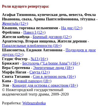
Роли идущего репертуара:
Агафья Тихоновна, купеческая дочь, невеста, Фекла
Ивановна, сваха, Арина Пантелеймоновна, тётушка
-
Женитьба (12+)
Квашня, торговка пельменями
-
На дне (12+)
Фрейлина
-
Павел I (12+)
Жители кибуца
-
Брачный договор (12+)
Архитектор, Вторая нищенка, Жители деревни
-
Параллельные влюбленности (16+)
Шансонетка, Евдокия Антоновна
-
Подходцев и двое
других (12+)
Глэдис Фостер
-
№13 (16+)
Брижжит
-
Бестолочь ("La bonne Anna") (16+)
Вера Сергеевна
-
Энергичные люди (18+)
Марфа Нагая
-
Смута (12+)
Свита Титании
-
Сон в летнюю ночь (16+)
Капа
-
Вдовий пароход (18+)
Эля
-
Концерт для острова с оркестром (18+)
© Нижегородский государственный
академический театр драмы, 2009–2020
Разработка:
Webrazrabotka