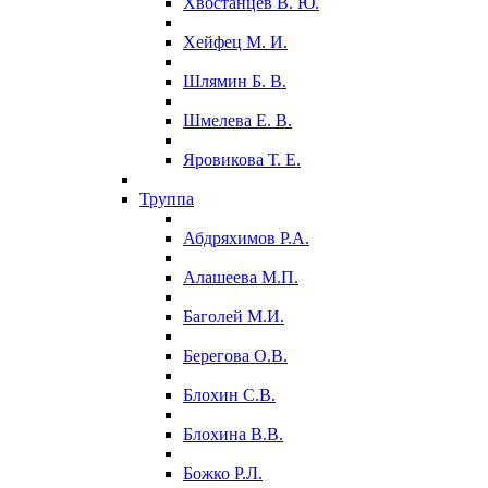
Хвостанцев В. Ю.
Хейфец М. И.
Шлямин Б. В.
Шмелева Е. В.
Яровикова Т. Е.
Труппа
Абдряхимов Р.А.
Алашеева М.П.
Баголей М.И.
Берегова О.В.
Блохин С.В.
Блохина В.В.
Божко Р.Л.