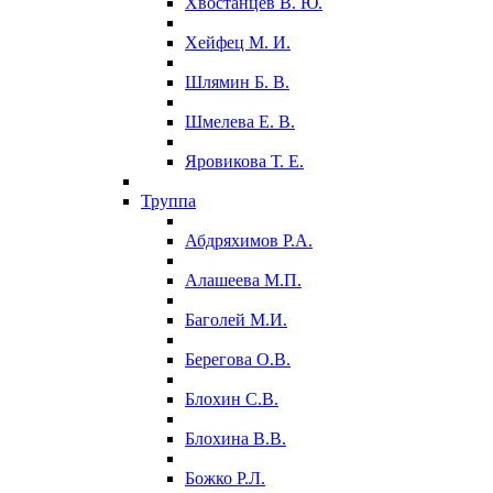
Хвостанцев В. Ю.
Хейфец М. И.
Шлямин Б. В.
Шмелева Е. В.
Яровикова Т. Е.
Труппа
Абдряхимов Р.А.
Алашеева М.П.
Баголей М.И.
Берегова О.В.
Блохин С.В.
Блохина В.В.
Божко Р.Л.