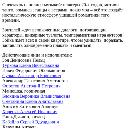
Спектакль наполнен музыкой: шлягеры 20-х годов, мотивы
танго, романсы, танцы с веерами, показ мод – всё это создаёт
ностальгическую атмосферу ушедшей романтики того
времени.
Зрителей ждут великолепные диалоги, потрясающие
характеры, шикарные туалеты, темпераментная игра актеров!
Зойка ждёт всех в своей квартире, чтобы удивлять, поражать,
заставлять одновременно плакать и смеяться!
Действующие лица и исполнители:
Зоя Денисовна Пельц
Туркова Елена Вячеславовна
Павел Федорович Обольянинов
Сучков Александр Борисович
Александр Тарасович Аметистов
Фирстов Анатолий Петрович
Манюшка, горничная
Блохина Вероника Владиславовна
Сметанина Елена Анатольевна
Анисим Зотикович Аллилуя
Хореняк Алексей Иванович
Ганн-Дза-лин, китаец
Кабайло Сергей Эдуардович
Херувим, китаец