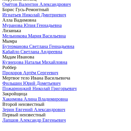
Омётов Валентин Александрович
Борис Гусь-Ремонтный
Игнатьев Николай Дмитриевич
Алла Вадимовна
Муранова Юлия Геннадьевна
Лизанька
Мельникова Мария Васильевна
Мымра
Бутерманова Светлана Геннадьевна
Кабайло Светлана Андреевна
Мадам Иванова
Кузнецова Наталья Михайловна
Роббер
Прохоров Артём Сергеевич
Мертвое тело Ивана Васильевича
Фильшин Юрий Дометьевич
Пожарницкий Николай Григорьевич
Закройщица
Хакимова Алина Владимировна
Второй неизвестный
Зерин Евгений Александрович
Первый неизвестный
Лапшов Александр Евгеньевич