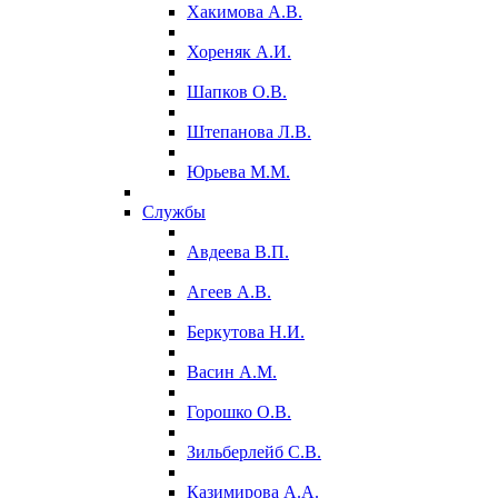
Хакимова А.В.
Хореняк А.И.
Шапков О.В.
Штепанова Л.В.
Юрьева М.М.
Службы
Авдеева В.П.
Агеев А.В.
Беркутова Н.И.
Васин А.М.
Горошко О.В.
Зильберлейб С.В.
Казимирова А.А.