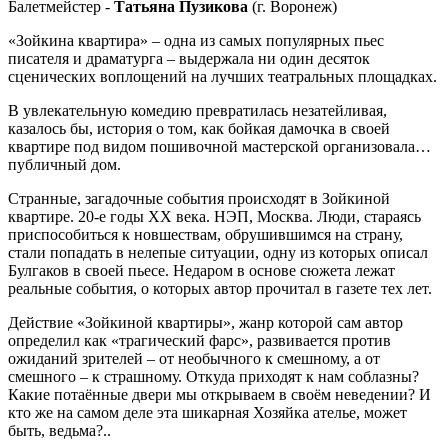
Балетмейстер -
Татьяна Пузикова
(г. Воронеж)
«Зойкина квартира» – одна из самых популярных пьес
писателя и драматурга – выдержала ни один десяток
сценических воплощений на лучших театральных площадках.
В увлекательную комедию превратилась незатейливая,
казалось бы, история о том, как бойкая дамочка в своей
квартире под видом пошивочной мастерской организовала…
публичный дом.
Странные, загадочные события происходят в Зойкиной
квартире. 20-е годы ХХ века. НЭП, Москва. Люди, стараясь
приспособиться к новшествам, обрушившимся на страну,
стали попадать в нелепые ситуации, одну из которых описал
Булгаков в своей пьесе. Недаром в основе сюжета лежат
реальные события, о которых автор прочитал в газете тех лет.
Действие «Зойкиной квартиры», жанр которой сам автор
определил как «трагический фарс», развивается против
ожиданий зрителей – от необычного к смешному, а от
смешного – к страшному. Откуда приходят к нам соблазны?
Какие потаённые двери мы открываем в своём неведении? И
кто же на самом деле эта шикарная Хозяйка ателье, может
быть, ведьма?..