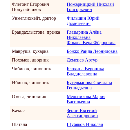
Флегонт Егорович
Пожарницкий Николай
Попугайчиков
Григорьевич
Унмеглихкейт, доктор
Фильшин Юрий
Дометьевич
Брандахлыстова, прачка
Глазырина Алёна
Николаевна
Фокова Вера Фёдоровна
Мавруша, кухарка
Божко Раида Леонидовна
Похомов, дворник
Деменев Артур
Чибисов, чиновник
Блохина Вероника
Владиславовна
Ибисов, чиновник
Бутерманова Светлана
Геннадьевна
Омега, чиновник
Мельникова Мария
Васильевна
Качала
Зерин Евгений
Александрович
Шатала
Шубяков Николай