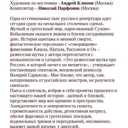
Художник по костюмам -
Андрей Климов
(Москва)
Композитор –
Николай Парфенюк
(Москва)
Одна из гениальных пьес русского репертуара идет
сегодня сразу на нескольких столичных сценах.
Жуткий и гротескный мир, нарисованный Сухово-
Кобылиным оказался знаком и близок сегодняшнему
дню. История шантажа и мнимой смерти,
фантастические персонажи с «говорящими»
фамилиями Качала, Шатала, Расплюев и Ох –
развеселая шутка у автора переплетается с
апокалипсисом и сатирой. «Это развеселая шутка про
Россию, в которой ничего не меняется», - утверждает
постановщик спектакля, московский режиссер
Валерий Саркисов.- Мне близко, что автор, сам,
натерпевшись от российских монстров, не разучился
смеяться».
Пьеса и спектакль, вобрав в себя приметы прошлого и
настоящего нашей истории - далекой и близкой,
представляют мир вне времени и пространства.
Анекдотичность и невероятность сюжета,
стремительность действия, детективная интрига,
обилие фарсовых и гротескных эпизодов,
водевильных трюков и переодеваний, несомненно,
вызовут живой интерес у зрителей.