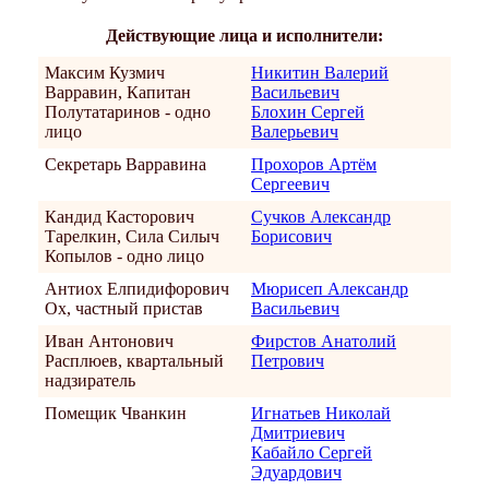
Действующие лица и исполнители:
Максим Кузмич
Никитин Валерий
Варравин, Капитан
Васильевич
Полутатаринов - одно
Блохин Сергей
лицо
Валерьевич
Секретарь Варравина
Прохоров Артём
Сергеевич
Кандид Касторович
Сучков Александр
Тарелкин, Сила Силыч
Борисович
Копылов - одно лицо
Антиох Елпидифорович
Мюрисеп Александр
Ох, частный пристав
Васильевич
Иван Антонович
Фирстов Анатолий
Расплюев, квартальный
Петрович
надзиратель
Помещик Чванкин
Игнатьев Николай
Дмитриевич
Кабайло Сергей
Эдуардович